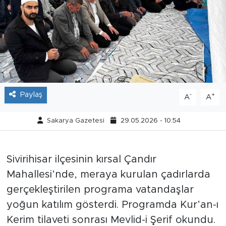
Tarihçe
Resmi İlanlar
Söyleşi
Foto Şaka
Paylaş
-
+
A
A
Teknoloji
Sakarya Gazetesi
29.05.2026 - 10:54
Politika
Sivirihisar ilçesinin kırsal Çandır
Mahallesi’nde, meraya kurulan çadırlarda
gerçekleştirilen programa vatandaşlar
yoğun katılım gösterdi. Programda Kur’an-ı
Kerim tilaveti sonrası Mevlid-i Şerif okundu.