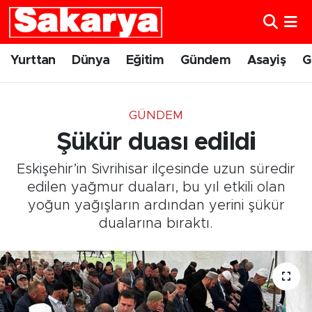
Yurttan
Eskişehir Nöbetçi Eczaneler
Yurttan
Dünya
Eğitim
Gündem
Asayiş
G
Dünya
Eskişehir Hava Durumu
GÜNDEM
Eğitim
Eskişehir Namaz Vakitleri
Şükür duası edildi
Gündem
Eskişehir Trafik Yoğunluk Haritası
Eskişehir’in Sivrihisar ilçesinde uzun süredir
edilen yağmur duaları, bu yıl etkili olan
Eskişehirspor
Süper Lig Puan Durumu ve Fikstür
yoğun yağışların ardından yerini şükür
dualarına bıraktı.
Spor
Tüm Manşetler
Sağlık
Son Dakika Haberleri
Kültür Sanat
Haber Arşivi