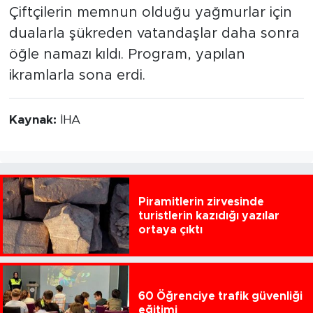
Çiftçilerin memnun olduğu yağmurlar için
dualarla şükreden vatandaşlar daha sonra
öğle namazı kıldı. Program, yapılan
ikramlarla sona erdi.
Kaynak:
İHA
Piramitlerin zirvesinde
turistlerin kazıdığı yazılar
ortaya çıktı
60 Öğrenciye trafik güvenliği
eğitimi