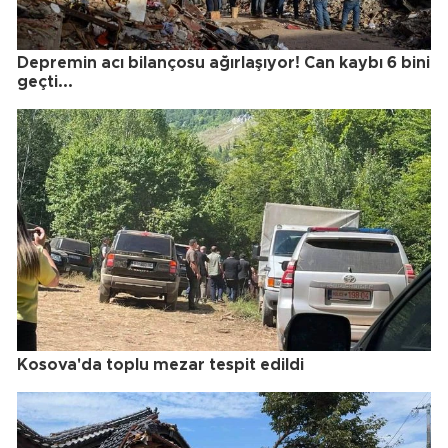
Depremin acı bilançosu ağırlaşıyor! Can kaybı 6 bini
geçti...
Kosova'da toplu mezar tespit edildi