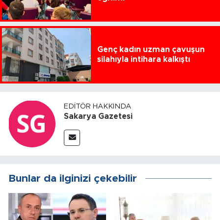
Genç kadın uzman çavuşun
silahıyla intihara kalkıştı
EDITÖR HAKKINDA
Sakarya Gazetesi
Bunlar da ilginizi çekebilir