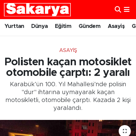
Yurttan
Eskişehir Nöbetçi Eczaneler
Yurttan
Dünya
Eğitim
Gündem
Asayiş
G
Dünya
Eskişehir Hava Durumu
ASAYIŞ
Eğitim
Eskişehir Namaz Vakitleri
Polisten kaçan motosiklet
Gündem
Eskişehir Trafik Yoğunluk Haritası
otomobile çarptı: 2 yaralı
Karabük’ün 100. Yıl Mahallesi’nde polisin
Eskişehirspor
Süper Lig Puan Durumu ve Fikstür
"dur" ihtarına uymayarak kaçan
motosikletli, otomobile çarptı. Kazada 2 kişi
Spor
Tüm Manşetler
yaralandı.
Sağlık
Son Dakika Haberleri
Kültür Sanat
Haber Arşivi