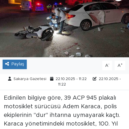
Tarihçe
Resmi İlanlar
Söyleşi
Foto Şaka
Paylaş
-
+
A
A
Teknoloji
Sakarya Gazetesi
22.10.2025 - 11:22
22.10.2025 -
Politika
11:22
Edinilen bilgiye göre, 39 ACP 945 plakalı
motosiklet sürücüsü Adem Karaca, polis
ekiplerinin "dur" ihtarına uymayarak kaçtı.
Karaca yönetimindeki motosiklet, 100. Yıl