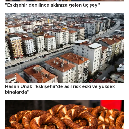
"Eskişehir denilince aklınıza gelen üç şey"
Hasan Ünal: "Eskişehir'de asıl risk eski ve yüksek
binalarda"