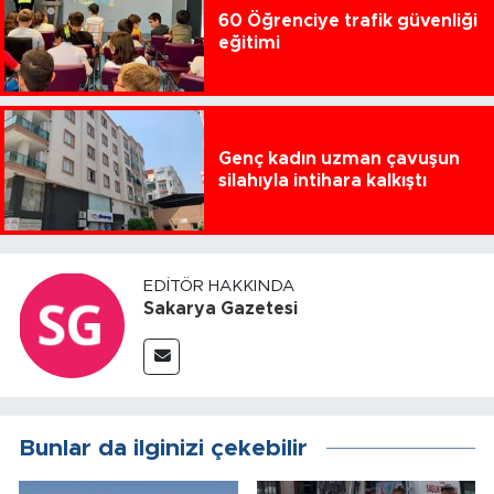
60 Öğrenciye trafik güvenliği
eğitimi
Genç kadın uzman çavuşun
silahıyla intihara kalkıştı
EDITÖR HAKKINDA
Sakarya Gazetesi
Bunlar da ilginizi çekebilir