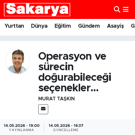
Yurttan
Eskişehir Nöbetçi Eczaneler
Yurttan
Dünya
Eğitim
Gündem
Asayiş
G
Dünya
Eskişehir Hava Durumu
Eğitim
Eskişehir Namaz Vakitleri
Operasyon ve
sürecin
Gündem
Eskişehir Trafik Yoğunluk Haritası
doğurabileceği
Eskişehirspor
Süper Lig Puan Durumu ve Fikstür
seçenekler...
MURAT TAŞKIN
Spor
Tüm Manşetler
Sağlık
Son Dakika Haberleri
14.05.2026 - 19:00
14.05.2026 - 16:37
Kültür Sanat
Haber Arşivi
YAYINLANMA
GÜNCELLEME