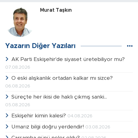
Murat Taşkın
Yazarın Diğer Yazıları
AK Parti Eskişehir'de siyaset üretebiliyor mu?
07.08.2026
O eski alışkanlık ortadan kalkar mı sizce?
06.08.2026
Süreçte her ikisi de haklı çıkmış sanki...
05.08.2026
Eskişehir kimin kalesi?
04.08.2026
Umarız bilgi doğru yerdendir!
03.08.2026
Çarşamba günü neler oldu?