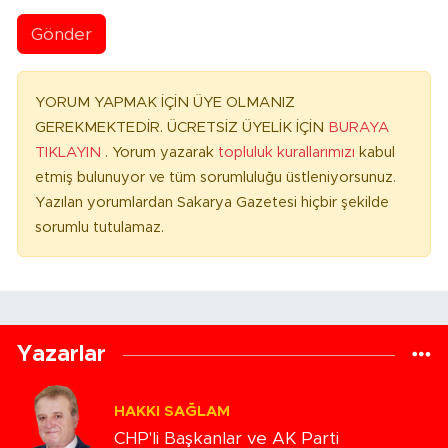
Gönder
YORUM YAPMAK İÇİN ÜYE OLMANIZ
GEREKMEKTEDİR. ÜCRETSİZ ÜYELİK İÇİN
BURAYA
TIKLAYIN
. Yorum yazarak
topluluk kurallarımızı
kabul
etmiş bulunuyor ve tüm sorumluluğu üstleniyorsunuz.
Yazılan yorumlardan Sakarya Gazetesi hiçbir şekilde
sorumlu tutulamaz.
Yazarlar
HAKKI SAĞLAM
CHP'li Başkanlar ve AK Parti