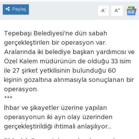
Paylaş
-
+
A
A
Tarihçe
Resmi İlanlar
Tepebaşı Belediyesi'ne dün sabah
gerçekleştirilen bir operasyon var.
Söyleşi
Aralarında iki belediye başkan yardımcısı ve
Foto Şaka
Özel Kalem müdürünün de olduğu 33 isim
ile 27 şirket yetkilisinin bulunduğu 60
Teknoloji
kişinin gözaltına alınmasıyla sonuçlanan bir
operasyon.
Politika
***
İhbar ve şikayetler üzerine yapılan
operasyonun iki ayrı olay üzerinden
gerçekleştirildiği ihtimali anlaşılıyor...