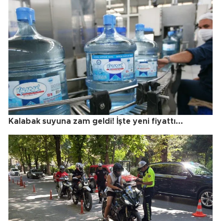
Kalabak suyuna zam geldi! İşte yeni fiyattı...