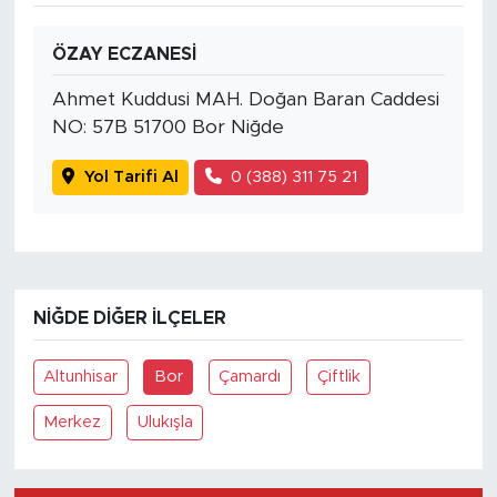
ÖZAY ECZANESİ
Ahmet Kuddusi MAH. Doğan Baran Caddesi
NO: 57B 51700 Bor Niğde
Yol Tarifi Al
0 (388) 311 75 21
NIĞDE DIĞER İLÇELER
Altunhisar
Bor
Çamardı
Çiftlik
Merkez
Ulukışla