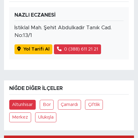
NAZLI ECZANESİ
İstiklal Mah. Şehit Abdulkadir Tanık Cad.
No:13/1
Yol Tarifi Al
0 (388) 611 21 21
NIĞDE DIĞER İLÇELER
Altunhisar
Bor
Çamardı
Çiftlik
Merkez
Ulukışla