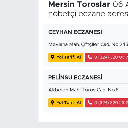
Mersin Toroslar
06 
nöbetçi eczane adres
CEYHAN ECZANESİ
Mevlana Mah. Çiftçiler Cad. No:24
Yol Tarifi Al
0 (324) 320 05 
PELİNSU ECZANESİ
Akbelen Mah. Toros Cad. No:6
Yol Tarifi Al
0 (324) 320 23 