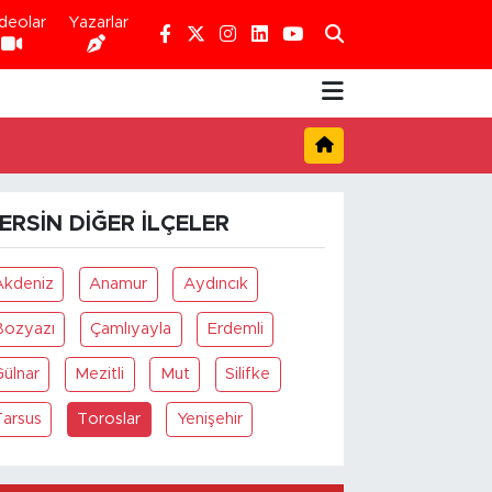
deolar
Yazarlar
ERSIN DIĞER İLÇELER
Akdeniz
Anamur
Aydıncık
Bozyazı
Çamlıyayla
Erdemli
Gülnar
Mezitli
Mut
Silifke
Tarsus
Toroslar
Yenişehir