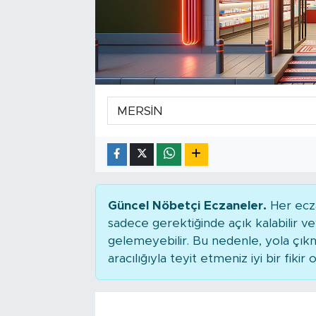
Tarihçe
Resmi İlanlar
Söyleşi
Foto Şaka
Teknoloji
Politika
Güncel Nöbetçi Eczaneler.
Her ecza
sadece gerektiğinde açık kalabilir
gelemeyebilir. Bu nedenle, yola çı
aracılığıyla teyit etmeniz iyi bir fikir o