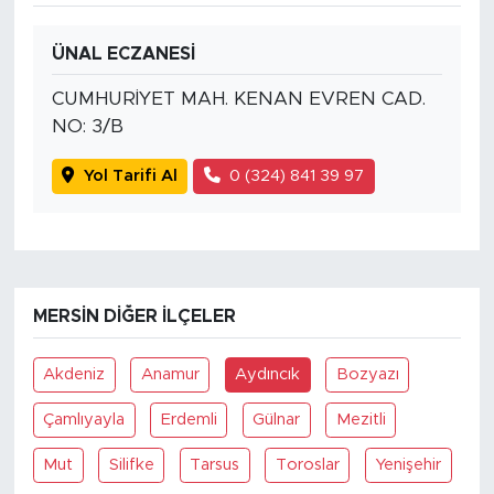
ÜNAL ECZANESİ
CUMHURİYET MAH. KENAN EVREN CAD.
NO: 3/B
Yol Tarifi Al
0 (324) 841 39 97
MERSIN DIĞER İLÇELER
Akdeniz
Anamur
Aydıncık
Bozyazı
Çamlıyayla
Erdemli
Gülnar
Mezitli
Mut
Silifke
Tarsus
Toroslar
Yenişehir