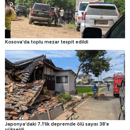
Kosova'da toplu mezar tespit edildi
Japonya'daki 7.1'lik depremde ölü sayısı 38'e
yükseldi