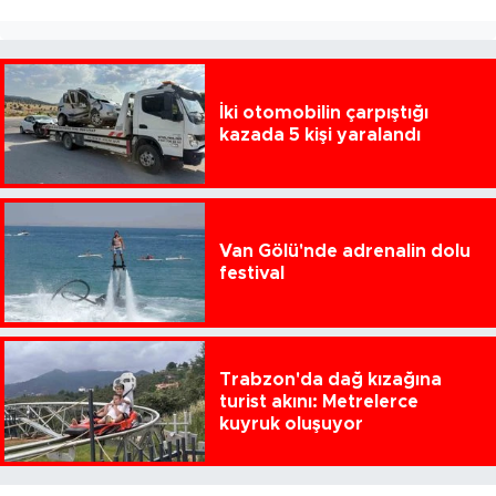
İki otomobilin çarpıştığı
kazada 5 kişi yaralandı
Van Gölü'nde adrenalin dolu
festival
Trabzon'da dağ kızağına
turist akını: Metrelerce
kuyruk oluşuyor