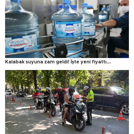
Kalabak suyuna zam geldi! İşte yeni fiyattı...