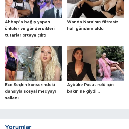
Ahbap’a bağış yapan
Wanda Nara'nın filtresiz
ünlüler ve gönderdikleri
hali gündem oldu
tutarlar ortaya çıktı
Ece Seçkin konserindeki
Aybüke Pusat rolü için
dansıyla sosyal medyayı
bakın ne giydi...
salladı
Yorumlar