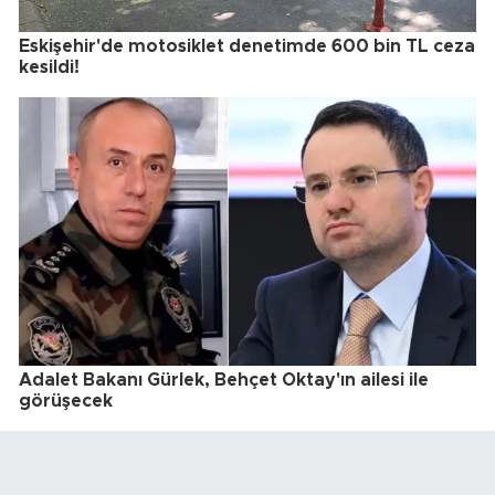
Eskişehir'de motosiklet denetimde 600 bin TL ceza
kesildi!
Adalet Bakanı Gürlek, Behçet Oktay'ın ailesi ile
görüşecek