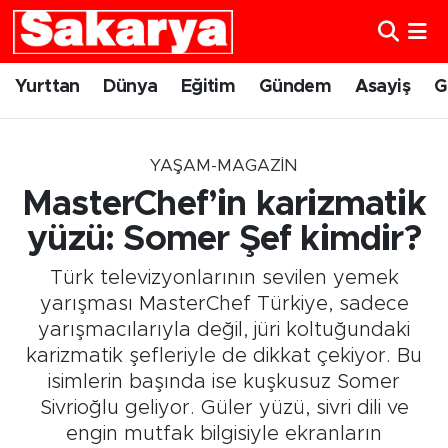
Yurttan
Eskişehir Nöbetçi Eczaneler
Yurttan
Dünya
Eğitim
Gündem
Asayiş
G
Dünya
Eskişehir Hava Durumu
YAŞAM-MAGAZIN
Eğitim
Eskişehir Namaz Vakitleri
MasterChef’in karizmatik
Gündem
Eskişehir Trafik Yoğunluk Haritası
yüzü: Somer Şef kimdir?
Türk televizyonlarının sevilen yemek
Eskişehirspor
Süper Lig Puan Durumu ve Fikstür
yarışması MasterChef Türkiye, sadece
yarışmacılarıyla değil, jüri koltuğundaki
Spor
Tüm Manşetler
karizmatik şefleriyle de dikkat çekiyor. Bu
isimlerin başında ise kuşkusuz Somer
Sağlık
Son Dakika Haberleri
Sivrioğlu geliyor. Güler yüzü, sivri dili ve
Kültür Sanat
Haber Arşivi
engin mutfak bilgisiyle ekranların