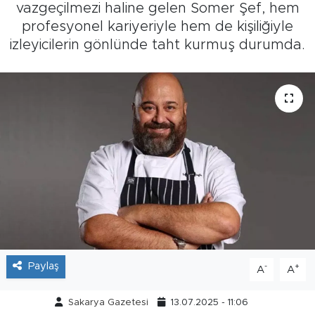
vazgeçilmezi haline gelen Somer Şef, hem
Tarihçe
profesyonel kariyeriyle hem de kişiliğiyle
izleyicilerin gönlünde taht kurmuş durumda.
Resmi İlanlar
Söyleşi
Foto Şaka
Teknoloji
Politika
Paylaş
-
+
A
A
Sakarya Gazetesi
13.07.2025 - 11:06