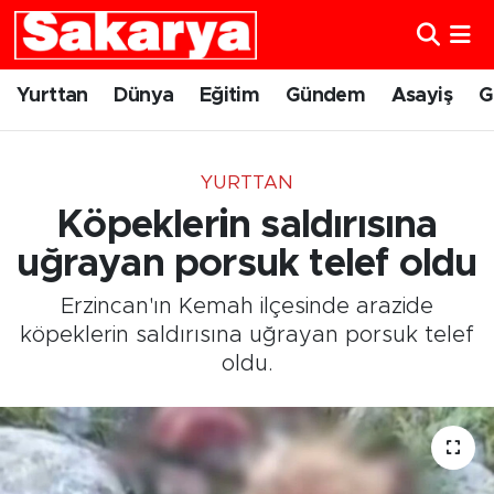
Yurttan
Eskişehir Nöbetçi Eczaneler
Yurttan
Dünya
Eğitim
Gündem
Asayiş
G
Dünya
Eskişehir Hava Durumu
YURTTAN
Eğitim
Eskişehir Namaz Vakitleri
Köpeklerin saldırısına
Gündem
Eskişehir Trafik Yoğunluk Haritası
uğrayan porsuk telef oldu
Erzincan'ın Kemah ilçesinde arazide
Eskişehirspor
Süper Lig Puan Durumu ve Fikstür
köpeklerin saldırısına uğrayan porsuk telef
oldu.
Spor
Tüm Manşetler
Sağlık
Son Dakika Haberleri
Kültür Sanat
Haber Arşivi