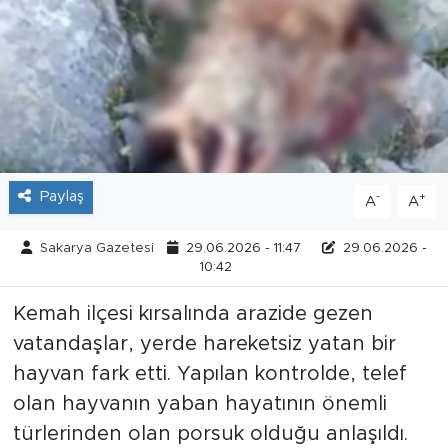
Tarihçe
Resmi İlanlar
Söyleşi
Foto Şaka
Paylaş
-
+
A
A
Teknoloji
Sakarya Gazetesi
29.06.2026 - 11:47
29.06.2026 -
10:42
Politika
Kemah ilçesi kırsalında arazide gezen
vatandaşlar, yerde hareketsiz yatan bir
hayvan fark etti. Yapılan kontrolde, telef
olan hayvanın yaban hayatının önemli
türlerinden olan porsuk olduğu anlaşıldı.