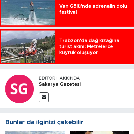
Van Gölü'nde adrenalin dolu
festival
Trabzon'da dağ kızağına
turist akını: Metrelerce
kuyruk oluşuyor
EDITÖR HAKKINDA
Sakarya Gazetesi
Bunlar da ilginizi çekebilir