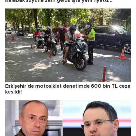
Kalabak suyuna zam geldi! İşte yeni fiyattı...
Eskişehir'de motosiklet denetimde 600 bin TL ceza
kesildi!