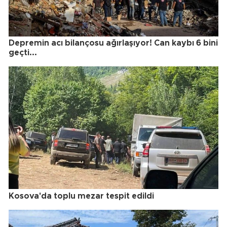
Depremin acı bilançosu ağırlaşıyor! Can kaybı 6 bini
geçti...
Kosova'da toplu mezar tespit edildi