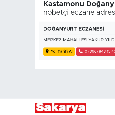
Kastamonu Doğany
nöbetçi eczane adres
DOĞANYURT ECZANESİ
MERKEZ MAHALLESİ YAKUP YILDI
Yol Tarifi Al
0 (366) 843 15 4