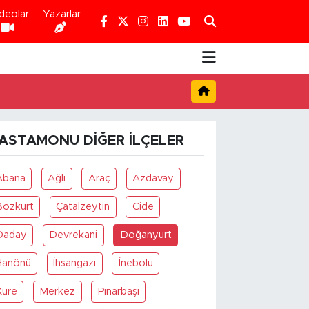
deolar
Yazarlar
ASTAMONU DIĞER İLÇELER
Abana
Ağlı
Araç
Azdavay
Bozkurt
Çatalzeytin
Cide
Daday
Devrekani
Doğanyurt
Hanönü
İhsangazi
İnebolu
Küre
Merkez
Pınarbaşı