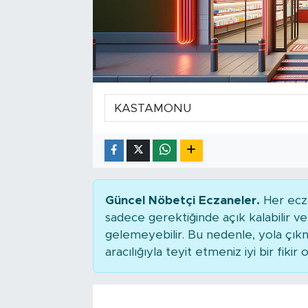
Tarihçe
Resmi İlanlar
Söyleşi
Foto Şaka
Teknoloji
Politika
Güncel Nöbetçi Eczaneler.
Her ecza
sadece gerektiğinde açık kalabilir
gelemeyebilir. Bu nedenle, yola çı
aracılığıyla teyit etmeniz iyi bir fikir o