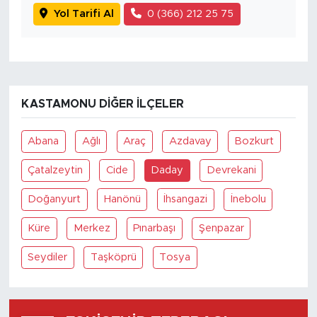
Yol Tarifi Al
0 (366) 212 25 75
KASTAMONU DIĞER İLÇELER
Abana
Ağlı
Araç
Azdavay
Bozkurt
Çatalzeytin
Cide
Daday
Devrekani
Doğanyurt
Hanönü
İhsangazi
İnebolu
Küre
Merkez
Pınarbaşı
Şenpazar
Seydiler
Taşköprü
Tosya