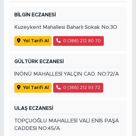
BİLGİN ECZANESİ
Kuzeykent Mahallesi Baharlı Sokak No:3O
Yol Tarifi Al
0 (366) 212 80 70
GÜLTÜRK ECZANESİ
İNÖNÜ MAHALLESİ YALÇIN CAD. NO:72/A
Yol Tarifi Al
0 (366) 212 93 72
ULAŞ ECZANESİ
TOPÇUOĞLU MAHALLESİ VALİ ENİS PAŞA
CADDESİ NO:45/A