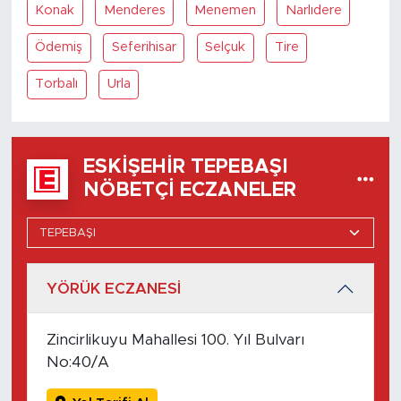
Konak
Menderes
Menemen
Narlıdere
Ödemiş
Seferihisar
Selçuk
Tire
Torbalı
Urla
ESKIŞEHIR TEPEBAŞI
NÖBETÇI ECZANELER
YÖRÜK ECZANESİ
Zincirlikuyu Mahallesi 100. Yıl Bulvarı
No:40/A