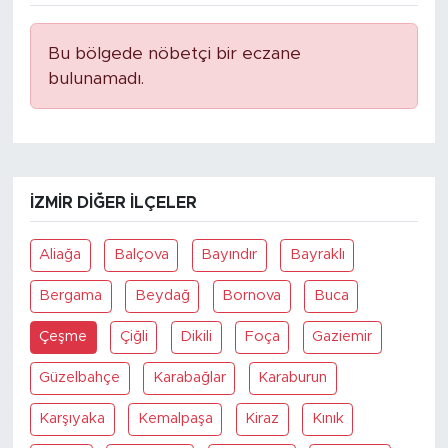
Bu bölgede nöbetçi bir eczane
bulunamadı.
İZMIR DIĞER İLÇELER
Aliağa
Balçova
Bayındır
Bayraklı
Bergama
Beydağ
Bornova
Buca
Çeşme
Çiğli
Dikili
Foça
Gaziemir
Güzelbahçe
Karabağlar
Karaburun
Karşıyaka
Kemalpaşa
Kiraz
Kınık