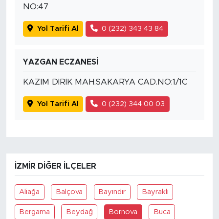
NO:47
Yol Tarifi Al
0 (232) 343 43 84
YAZGAN ECZANESİ
KAZIM DİRİK MAH.SAKARYA CAD.NO:1/1C
Yol Tarifi Al
0 (232) 344 00 03
İZMIR DIĞER İLÇELER
Aliağa
Balçova
Bayındır
Bayraklı
Bergama
Beydağ
Bornova
Buca