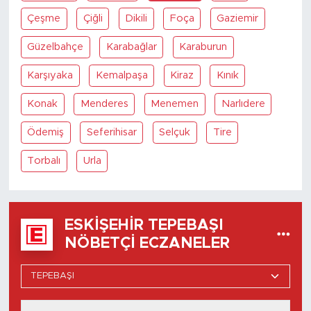
Çeşme
Çiğli
Dikili
Foça
Gaziemir
Güzelbahçe
Karabağlar
Karaburun
Karşıyaka
Kemalpaşa
Kiraz
Kınık
Konak
Menderes
Menemen
Narlıdere
Ödemiş
Seferihisar
Selçuk
Tire
Torbalı
Urla
ESKIŞEHIR TEPEBAŞI
NÖBETÇI ECZANELER