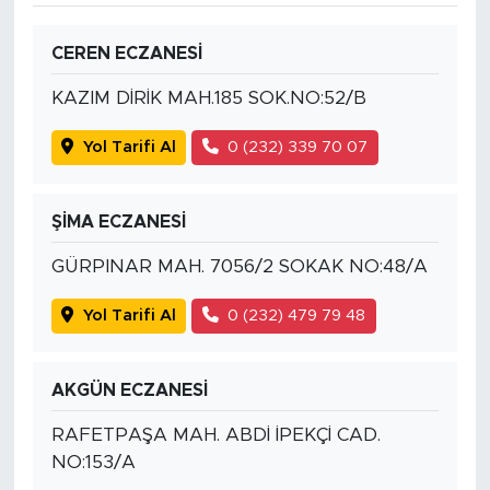
CEREN ECZANESİ
KAZIM DİRİK MAH.185 SOK.NO:52/B
Yol Tarifi Al
0 (232) 339 70 07
ŞİMA ECZANESİ
GÜRPINAR MAH. 7056/2 SOKAK NO:48/A
Yol Tarifi Al
0 (232) 479 79 48
AKGÜN ECZANESİ
RAFETPAŞA MAH. ABDİ İPEKÇİ CAD.
NO:153/A