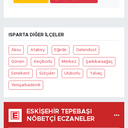
ISPARTA DIĞER İLÇELER
Aksu
Atabey
Eğirdir
Gelendost
Gönen
Keçiborlu
Merkez
Şarkikaraağaç
Senirkent
Sütçüler
Uluborlu
Yalvaç
Yenişarbademli
ESKIŞEHIR TEPEBAŞI
NÖBETÇI ECZANELER