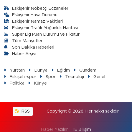
Eskişehir Nöbetçi Eczaneler
Eskişehir Hava Durumu
Eskişehir Namaz Vakitleri
Eskişehir Trafik Yoğunluk Haritası
Süper Lig Puan Durumu ve Fikstür
Tüm Manşetler
Son Dakika Haberleri
Haber Arşivi
Yurttan
Dünya
Eğitim
Gündem
Eskişehirspor
Spor
Teknoloji
Genel
Politika
Künye
RSS
Copyright © 2026. Her hakkı saklıdır.
Haber Yazılımı:
TE Bilişim