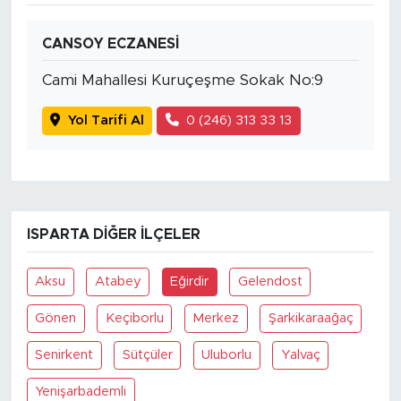
CANSOY ECZANESİ
Cami Mahallesi Kuruçeşme Sokak No:9
Yol Tarifi Al
0 (246) 313 33 13
ISPARTA DIĞER İLÇELER
Aksu
Atabey
Eğirdir
Gelendost
Gönen
Keçiborlu
Merkez
Şarkikaraağaç
Senirkent
Sütçüler
Uluborlu
Yalvaç
Yenişarbademli