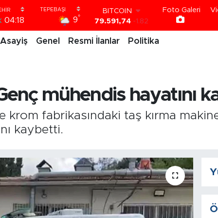
79.591,74
-1.82
Foto Galeri
Vi
°
DOLAR
9
k
04:18
45,43620
0.02
EURO
Asayiş
Genel
Resmi İlanlar
Politika
53,38690
0.19
STERLİN
61,60380
0.18
G.ALTIN
: Genç mühendis hayatını ka
6862,09000
0.19
BİST100
14.598,00
0
de krom fabrikasındaki taş kırma makin
ı kaybetti.
Y
Ö