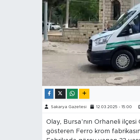
Tarihçe
Resmi İlanlar
Söyleşi
Foto Şaka
Teknoloji
Politika
Sakarya Gazetesi
12.03.2025 - 15:00
Olay, Bursa’nın Orhaneli ilçes
gösteren Ferro krom fabrikası