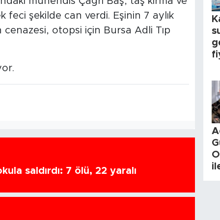
ndaki mühendis Çağrı Baş, taş kırma ve
feci şekilde can verdi. Eşinin 7 aylık
K
cenazesi, otopsi için Bursa Adli Tıp
s
g
fi
yor.
A
G
O
i
ula saldırdı: 7 ölü, 22 yaralı