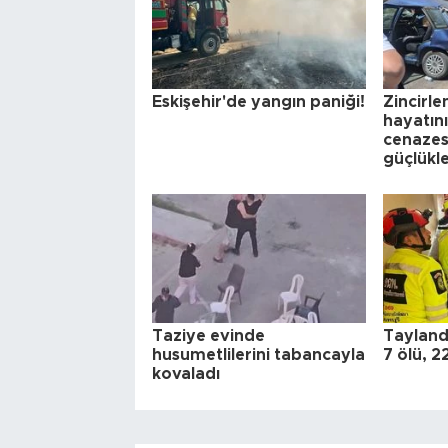
Eskişehir'de yangın paniği!
Zincirl
hayatın
cenazesi
güçlükle
Taziye evinde
Tayland'
husumetlilerini tabancayla
7 ölü, 2
kovaladı