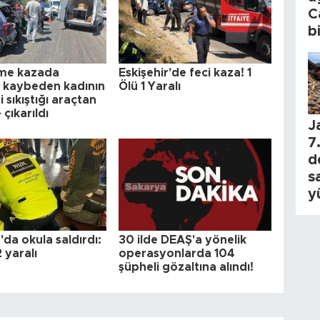
C
b
eme kazada
Eskişehir'de feci kaza! 1
ı kaybeden kadının
Ölü 1 Yaralı
 sıkıştığı araçtan
 çıkarıldı
J
7.
d
s
y
da okula saldırdı:
30 ilde DEAŞ'a yönelik
2 yaralı
operasyonlarda 104
şüpheli gözaltına alındı!