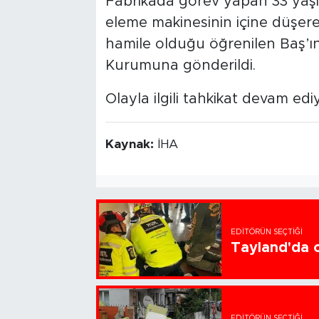
Fabrikada görev yapan 33 yaşı
eleme makinesinin içine düşerek 
hamile olduğu öğrenilen Baş’ın 
Kurumuna gönderildi.
Olayla ilgili tahkikat devam edi
Kaynak:
İHA
EDITÖRÜN SEÇTIĞI
Tayland'da ok
EDITÖRÜN SEÇTIĞI