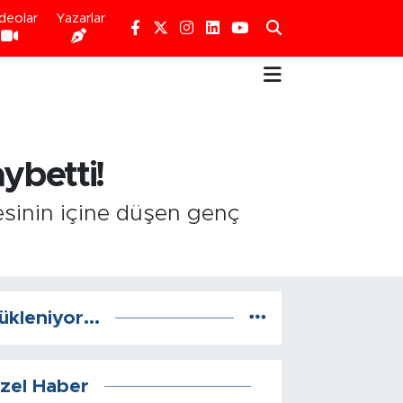
deolar
Yazarlar
ybetti!
esinin içine düşen genç
ükleniyor...
zel Haber