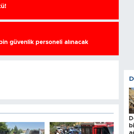
tü!
bin güvenlik personeli alınacak
D
D
b
a