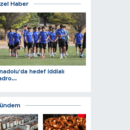
zel Haber
nadolu'da hedef iddialı
adro...
ündem