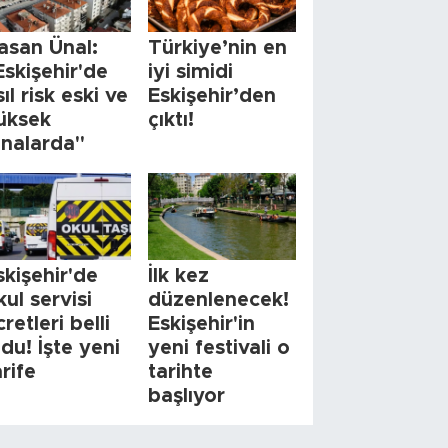
asan Ünal:
Türkiye’nin en
Eskişehir'de
iyi simidi
sıl risk eski ve
Eskişehir’den
üksek
çıktı!
inalarda"
skişehir'de
İlk kez
kul servisi
düzenlenecek!
cretleri belli
Eskişehir'in
ldu! İşte yeni
yeni festivali o
arife
tarihte
başlıyor