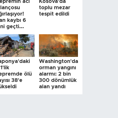
epremin acı
Kosova'da
ilançosu
toplu mezar
ğırlaşıyor!
tespit edildi
an kaybı 6
ini geçti...
aponya'daki
Washington'da
1'lik
orman yangını
epremde ölü
alarmı: 2 bin
ayısı 38'e
300 dönümlük
ükseldi
alan yandı