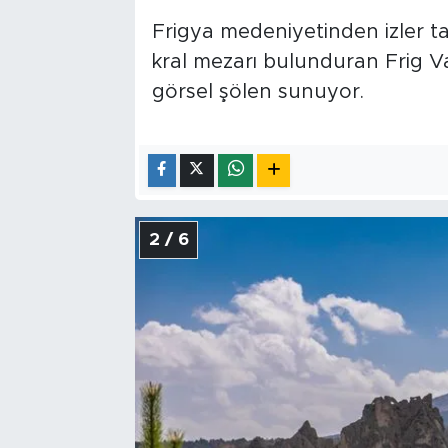
Frigya medeniyetinden izler taş
kral mezarı bulunduran Frig Va
görsel şölen sunuyor.
2 / 6