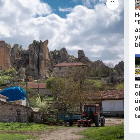
H
"
a
y
b
E
o
ü
o
t