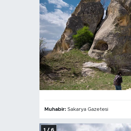
Tarihçe
Resmi İlanlar
Söyleşi
Foto Şaka
Teknoloji
Politika
Muhabir:
Sakarya Gazetesi
1 / 6