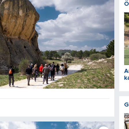
Ö
A
k
G