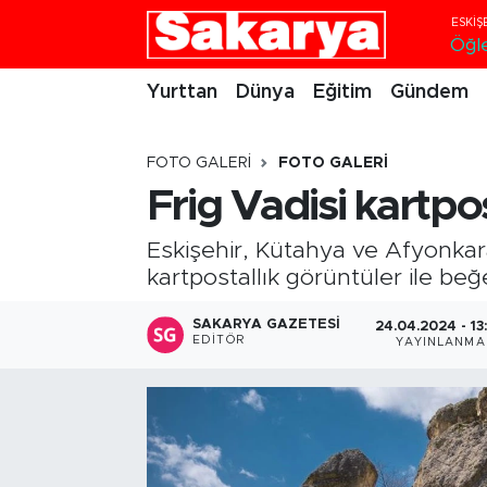
Öğl
Yurttan
Eskişehir Nöbetçi Eczaneler
Yurttan
Dünya
Eğitim
Gündem
Dünya
Eskişehir Hava Durumu
FOTO GALERI
FOTO GALERI
Eğitim
Eskişehir Namaz Vakitleri
Frig Vadisi kartpo
Gündem
Eskişehir Trafik Yoğunluk Haritası
Eskişehir, Kütahya ve Afyonkarahi
kartpostallık görüntüler ile beğ
Eskişehirspor
Süper Lig Puan Durumu ve Fikstür
SAKARYA GAZETESI
24.04.2024 - 13
EDITÖR
YAYINLANMA
Spor
Tüm Manşetler
Sağlık
Son Dakika Haberleri
Kültür Sanat
Haber Arşivi