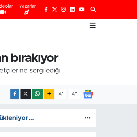
deolar
Yazarlar
an bırakıyor
tçilerine sergilediği
-
+
A
A
ükleniyor...