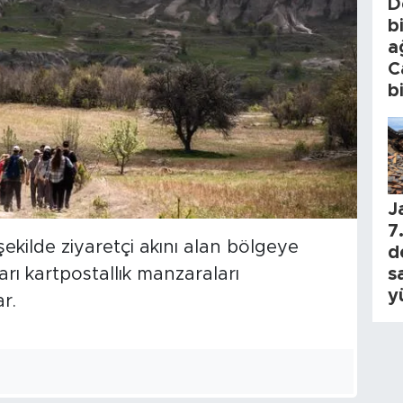
D
b
a
C
b
J
7.
ekilde ziyaretçi akını alan bölgeye
d
s
ları kartpostallık manzaraları
y
r.