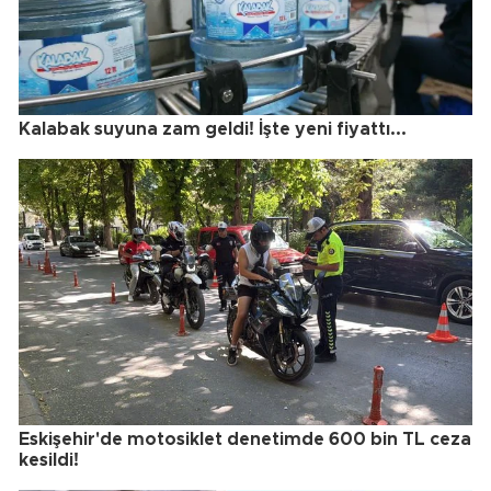
Kalabak suyuna zam geldi! İşte yeni fiyattı...
Eskişehir'de motosiklet denetimde 600 bin TL ceza
kesildi!