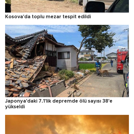
Kosova'da toplu mezar tespit edildi
Japonya'daki 7.1'lik depremde ölü sayısı 38'e
yükseldi