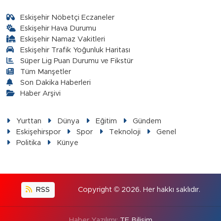
Eskişehir Nöbetçi Eczaneler
Eskişehir Hava Durumu
Eskişehir Namaz Vakitleri
Eskişehir Trafik Yoğunluk Haritası
Süper Lig Puan Durumu ve Fikstür
Tüm Manşetler
Son Dakika Haberleri
Haber Arşivi
Yurttan
Dünya
Eğitim
Gündem
Eskişehirspor
Spor
Teknoloji
Genel
Politika
Künye
RSS
Copyright © 2026. Her hakkı saklıdır.
Haber Yazılımı:
TE Bilişim