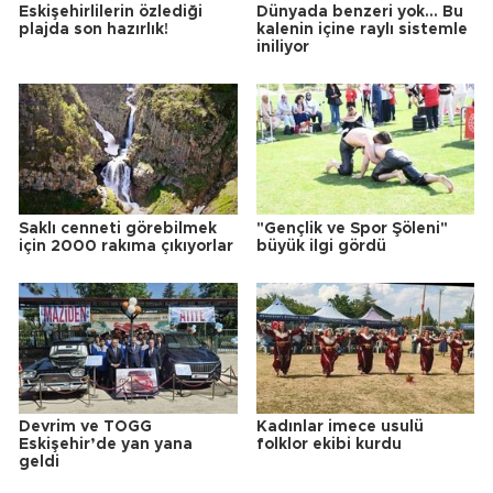
Eskişehirlilerin özlediği
Dünyada benzeri yok... Bu
plajda son hazırlık!
kalenin içine raylı sistemle
iniliyor
Saklı cenneti görebilmek
"Gençlik ve Spor Şöleni"
için 2000 rakıma çıkıyorlar
büyük ilgi gördü
Devrim ve TOGG
Kadınlar imece usulü
Eskişehir’de yan yana
folklor ekibi kurdu
geldi