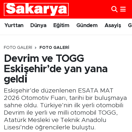
Yurttan
Eskişehir Nöbetçi Eczaneler
Yurttan
Dünya
Eğitim
Gündem
Asayiş
G
Dünya
Eskişehir Hava Durumu
FOTO GALERI
FOTO GALERI
Eğitim
Eskişehir Namaz Vakitleri
Devrim ve TOGG
Eskişehir’de yan yana
Gündem
Eskişehir Trafik Yoğunluk Haritası
geldi
Eskişehirspor
Süper Lig Puan Durumu ve Fikstür
Eskişehir’de düzenlenen ESATA MAT
Spor
Tüm Manşetler
2026 Otomotiv Fuarı, tarihi bir buluşmaya
sahne oldu. Türkiye’nin ilk yerli otomobili
Devrim ile yerli ve milli otomobil TOGG,
Sağlık
Son Dakika Haberleri
Atatürk Mesleki ve Teknik Anadolu
Lisesi’nde öğrencilerle buluştu.
Kültür Sanat
Haber Arşivi