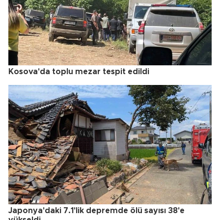
Kosova'da toplu mezar tespit edildi
Japonya'daki 7.1'lik depremde ölü sayısı 38'e
yükseldi