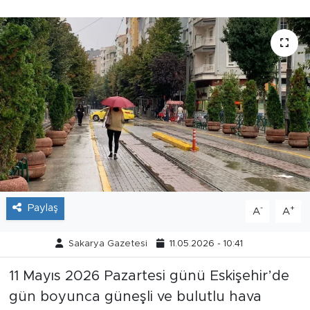
Tarihçe
Resmi İlanlar
Söyleşi
Foto Şaka
Teknoloji
Politika
Paylaş
-
+
A
A
Sakarya Gazetesi
11.05.2026 - 10:41
11 Mayıs 2026 Pazartesi günü Eskişehir’de
gün boyunca güneşli ve bulutlu hava