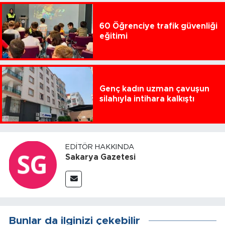
60 Öğrenciye trafik güvenliği
eğitimi
Genç kadın uzman çavuşun
silahıyla intihara kalkıştı
EDITÖR HAKKINDA
Sakarya Gazetesi
Bunlar da ilginizi çekebilir