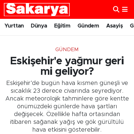
Yurttan
Eskişehir Nöbetçi Eczaneler
Yurttan
Dünya
Eğitim
Gündem
Asayiş
G
Dünya
Eskişehir Hava Durumu
GÜNDEM
Eğitim
Eskişehir Namaz Vakitleri
Eskişehir'e yağmur geri
Gündem
Eskişehir Trafik Yoğunluk Haritası
mi geliyor?
Eskişehir’de bugün hava kısmen güneşli ve
Eskişehirspor
Süper Lig Puan Durumu ve Fikstür
sıcaklık 23 derece civarında seyrediyor.
Ancak meteorolojik tahminlere göre kentte
Spor
Tüm Manşetler
önümüzdeki günlerde hava şartları
değişecek. Özellikle hafta ortasından
Sağlık
Son Dakika Haberleri
itibaren sağanak yağış ve gök gürültülü
Kültür Sanat
Haber Arşivi
hava etkisini gösterebilir.