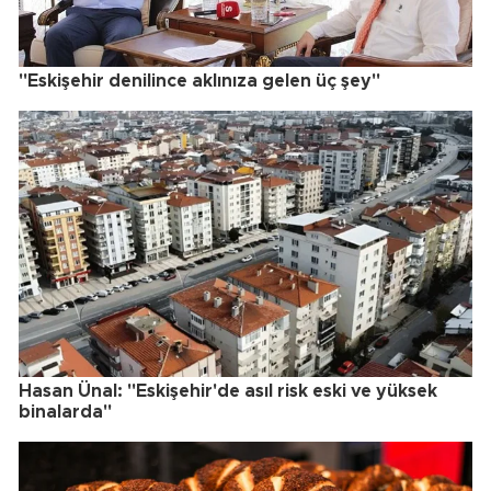
"Eskişehir denilince aklınıza gelen üç şey"
Hasan Ünal: "Eskişehir'de asıl risk eski ve yüksek
binalarda"