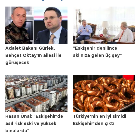
Adalet Bakanı Gürlek,
"Eskişehir denilince
Behçet Oktay'ın ailesi ile
aklınıza gelen üç şey"
görüşecek
Hasan Ünal: "Eskişehir'de
Türkiye’nin en iyi simidi
asıl risk eski ve yüksek
Eskişehir’den çıktı!
binalarda"