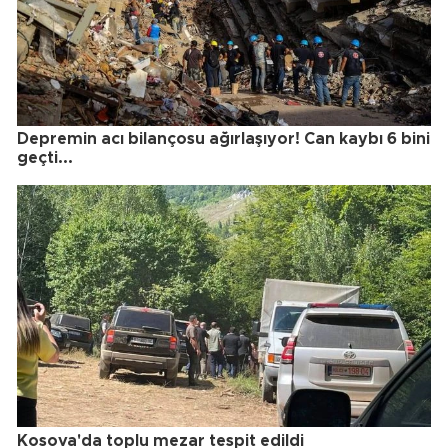
Depremin acı bilançosu ağırlaşıyor! Can kaybı 6 bini
geçti...
Kosova'da toplu mezar tespit edildi