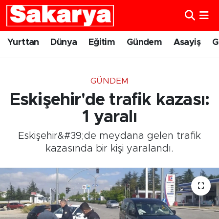
Yurttan
Eskişehir Nöbetçi Eczaneler
Yurttan
Dünya
Eğitim
Gündem
Asayiş
G
Dünya
Eskişehir Hava Durumu
GÜNDEM
Eğitim
Eskişehir Namaz Vakitleri
Eskişehir'de trafik kazası:
Gündem
Eskişehir Trafik Yoğunluk Haritası
1 yaralı
Eskişehir&#39;de meydana gelen trafik
Eskişehirspor
Süper Lig Puan Durumu ve Fikstür
kazasında bir kişi yaralandı.
Spor
Tüm Manşetler
Sağlık
Son Dakika Haberleri
Kültür Sanat
Haber Arşivi