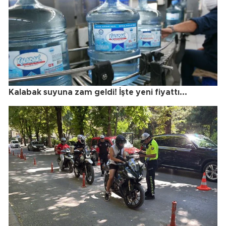
Kalabak suyuna zam geldi! İşte yeni fiyattı...