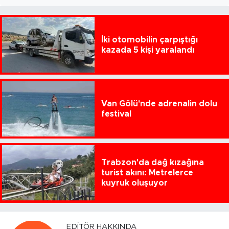
İki otomobilin çarpıştığı
kazada 5 kişi yaralandı
Van Gölü'nde adrenalin dolu
festival
Trabzon'da dağ kızağına
turist akını: Metrelerce
kuyruk oluşuyor
EDITÖR HAKKINDA