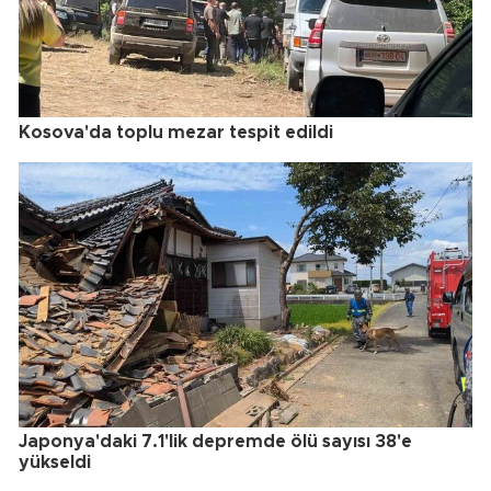
Kosova'da toplu mezar tespit edildi
Japonya'daki 7.1'lik depremde ölü sayısı 38'e
yükseldi