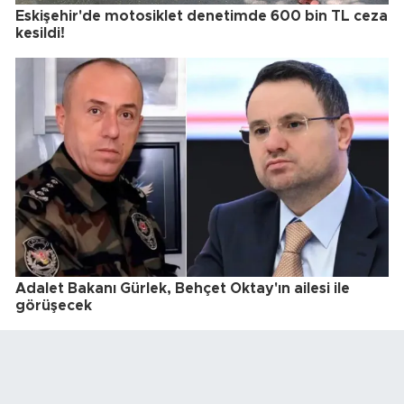
Eskişehir'de motosiklet denetimde 600 bin TL ceza
kesildi!
Adalet Bakanı Gürlek, Behçet Oktay'ın ailesi ile
görüşecek