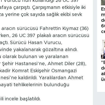
asan Vurucu’nun kullandığı 26 UC 397
kafaya çarpıştı. Çarpışmanın etkisiyle iki
E
a yerine çok sayıda sağlık ekibi sevk
m
d
6
 aracın sürücüsü Fahrettin Kıymaz (36)
c
ken, 26 UC 397 plakalı aracın sürücüsü
açtı. Sürücü Hasan Vurucu,
vinde yakalanarak gözaltına alındı.
u olarak bulunan ve yaralanan
"
 Şehir Hastanesi’ne, Ahmet Diler (28),
d
kadir Komrat Eskişehir Osmangazi
a
nesi’ne kaldırıldı. Yaralılardan Ahmet
ü
hayati tehlikelerinin bulunduğu
i incele başlatıldı.