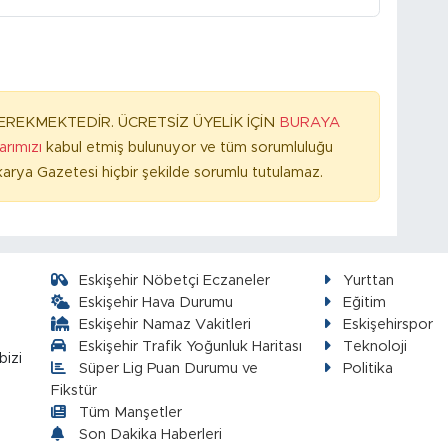
REKMEKTEDİR. ÜCRETSİZ ÜYELİK İÇİN
BURAYA
larımızı
kabul etmiş bulunuyor ve tüm sorumluluğu
arya Gazetesi hiçbir şekilde sorumlu tutulamaz.
Eskişehir Nöbetçi Eczaneler
Yurttan
Eskişehir Hava Durumu
Eğitim
Eskişehir Namaz Vakitleri
Eskişehirspor
Eskişehir Trafik Yoğunluk Haritası
Teknoloji
bizi
Süper Lig Puan Durumu ve
Politika
Fikstür
Tüm Manşetler
Son Dakika Haberleri