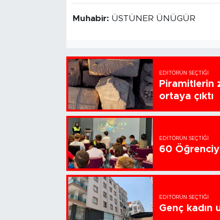
Muhabir:
ÜSTÜNER ÜNÜGÜR
EDITÖRÜN SEÇTIĞI
Piramitlerin 
ortaya çıktı
EDITÖRÜN SEÇTIĞI
60 Öğrenciye
EDITÖRÜN SEÇTIĞI
Genç kadın u