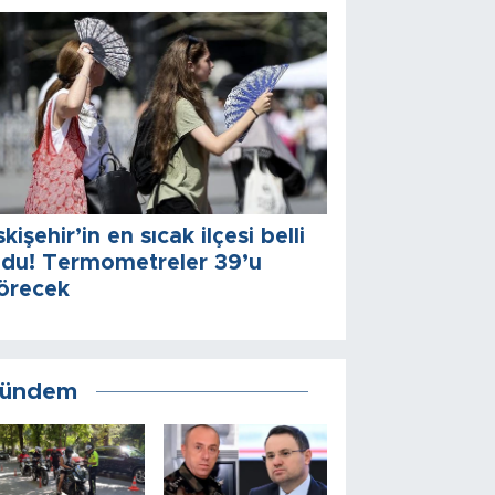
skişehir’in en sıcak ilçesi belli
ldu! Termometreler 39’u
örecek
ündem