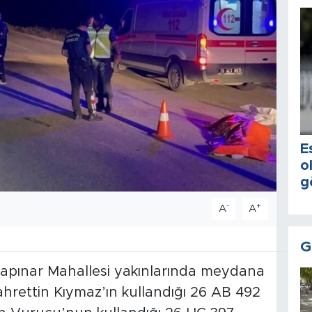
E
o
g
-
+
A
A
G
apınar Mahallesi yakınlarında meydana
Fahrettin Kıymaz’ın kullandığı 26 AB 492