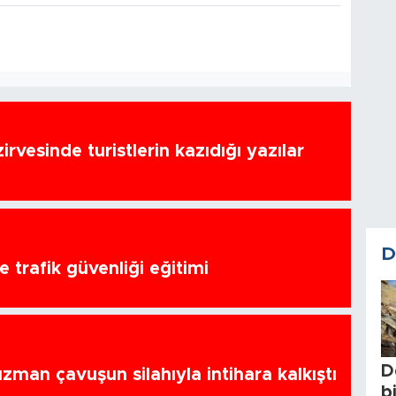
zirvesinde turistlerin kazıdığı yazılar
D
 trafik güvenliği eğitimi
D
zman çavuşun silahıyla intihara kalkıştı
b