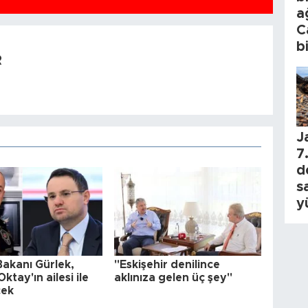
a
C
b
R
J
7.
d
s
y
Bakanı Gürlek,
"Eskişehir denilince
ktay'ın ailesi ile
aklınıza gelen üç şey"
cek