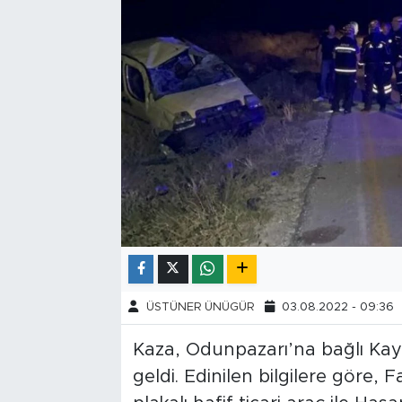
Tarihçe
Resmi İlanlar
Söyleşi
Foto Şaka
Teknoloji
Politika
ÜSTÜNER ÜNÜGÜR
03.08.2022 - 09:36
Kaza, Odunpazarı’na bağlı Kay
geldi. Edinilen bilgilere göre, 