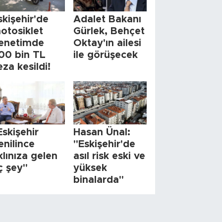
skişehir'de
Adalet Bakanı
otosiklet
Gürlek, Behçet
enetimde
Oktay'ın ailesi
00 bin TL
ile görüşecek
eza kesildi!
Eskişehir
Hasan Ünal:
enilince
"Eskişehir'de
klınıza gelen
asıl risk eski ve
ç şey"
yüksek
binalarda"