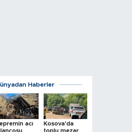
ünyadan Haberler
epremin acı
Kosova'da
ilançosu
toplu mezar