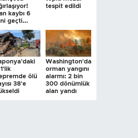
ğırlaşıyor!
tespit edildi
an kaybı 6
ini geçti...
aponya'daki
Washington'da
1'lik
orman yangını
epremde ölü
alarmı: 2 bin
ayısı 38'e
300 dönümlük
ükseldi
alan yandı