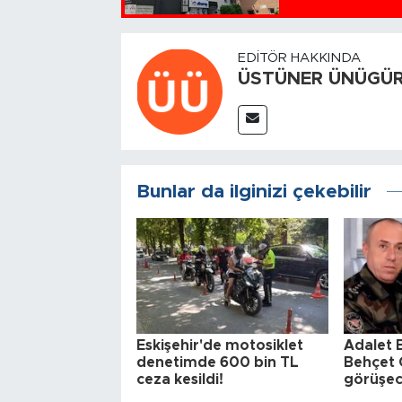
EDITÖR HAKKINDA
ÜSTÜNER ÜNÜGÜ
Bunlar da ilginizi çekebilir
Eskişehir'de motosiklet
Adalet 
denetimde 600 bin TL
Behçet O
ceza kesildi!
görüşe