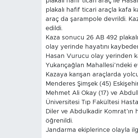
plakalı hafif ticari araç ile H
plakalı hafif ticari araçla kafa 
araç da şarampole devrildi. Kaz
edildi.
Kaza sonucu 26 AB 492 plakalı
olay yerinde hayatını kaybeder
Hasan Vurucu olay yerinden k
Yukarıçağlan Mahallesi’ndeki e
Kazaya karışan araçlarda yolc
Menderes Şimşek (45) Eskişehir
Mehmet Ali Okay (17) ve Abdul
Üniversitesi Tıp Fakültesi Hasta
Diler ve Abdulkadir Komrat’ın 
öğrenildi.
Jandarma ekiplerince olayla ilgil