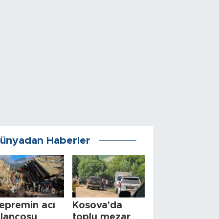
ünyadan Haberler
epremin acı
Kosova'da
ilançosu
toplu mezar