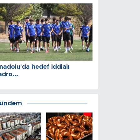
nadolu'da hedef iddialı
adro...
ündem