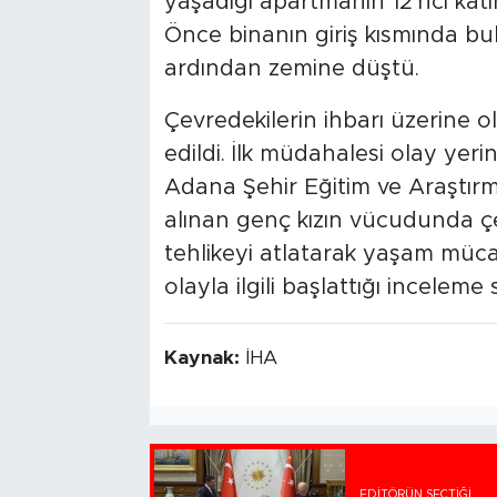
yaşadığı apartmanın 12'nci ka
Önce binanın giriş kısmında 
ardından zemine düştü.
Çevredekilerin ihbarı üzerine ol
edildi. İlk müdahalesi olay yer
Adana Şehir Eğitim ve Araştırma
alınan genç kızın vücudunda çeş
tehlikeyi atlatarak yaşam mücad
olayla ilgili başlattığı inceleme
Kaynak:
İHA
EDITÖRÜN SEÇTIĞI