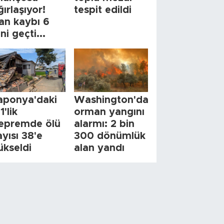
ğırlaşıyor!
tespit edildi
an kaybı 6
ini geçti...
aponya'daki
Washington'da
1'lik
orman yangını
epremde ölü
alarmı: 2 bin
ayısı 38'e
300 dönümlük
ükseldi
alan yandı