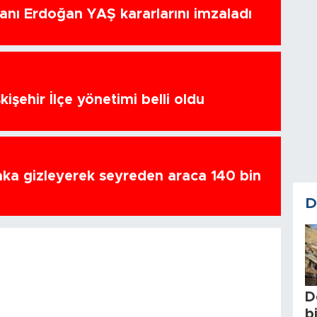
nı Erdoğan YAŞ kararlarını imzaladı
kişehir İlçe yönetimi belli oldu
ka gizleyerek seyreden araca 140 bin
D
D
b