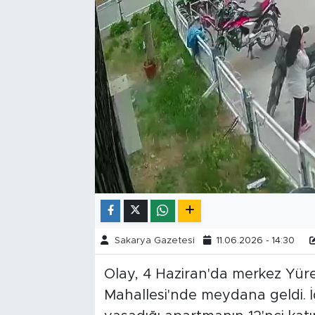
Tarihçe
Resmi İlanlar
Söyleşi
Foto Şaka
Teknoloji
Politika
Sakarya Gazetesi
11.06.2026 - 14:30
Olay, 4 Haziran'da merkez Yüre
Mahallesi'nde meydana geldi. İd