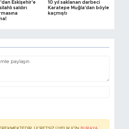
dan Eskişehir'e
10 yıl saklanan darbeci
ilahlı saldırı
Karatepe Muğla'dan böyle
rmasına
kaçmıştı
ma!
REKMEKTEDİR. ÜCRETSİZ ÜYELİK İÇİN
BURAYA