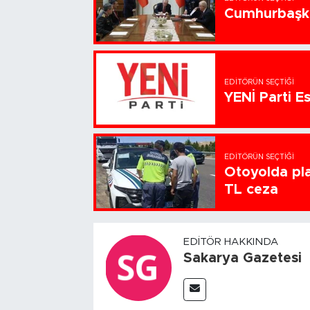
Cumhurbaşka
EDITÖRÜN SEÇTIĞI
YENİ Parti Es
EDITÖRÜN SEÇTIĞI
Otoyolda pla
TL ceza
EDITÖR HAKKINDA
Sakarya Gazetesi