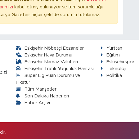
larımızı
kabul etmiş bulunuyor ve tüm sorumluluğu
arya Gazetesi hiçbir şekilde sorumlu tutulamaz.
Eskişehir Nöbetçi Eczaneler
Yurttan
Eskişehir Hava Durumu
Eğitim
Eskişehir Namaz Vakitleri
Eskişehirspor
Eskişehir Trafik Yoğunluk Haritası
Teknoloji
bizi
Süper Lig Puan Durumu ve
Politika
Fikstür
Tüm Manşetler
Son Dakika Haberleri
Haber Arşivi
ır.