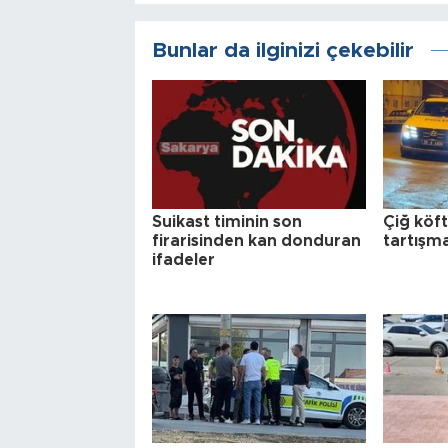
Bunlar da ilginizi çekebilir
Suikast timinin son
Çiğ köf
firarisinden kan donduran
tartışma
ifadeler