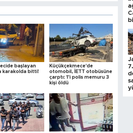
a
C
b
J
tecide başlayan
Küçükçekmece'de
7.
 karakolda bitti!
otomobil, İETT otobüsüne
d
çarptı: 1’i polis memuru 3
s
kişi öldü
y