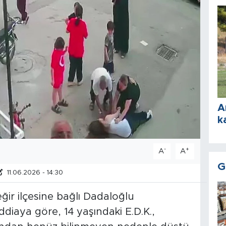
A
k
-
+
A
A
G
11.06.2026 - 14:30
ğir ilçesine bağlı Dadaloğlu
diaya göre, 14 yaşındaki E.D.K.,