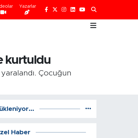
deolar
Yazarlar
e kurtuldu
 yaralandı. Çocuğun
ükleniyor...
zel Haber