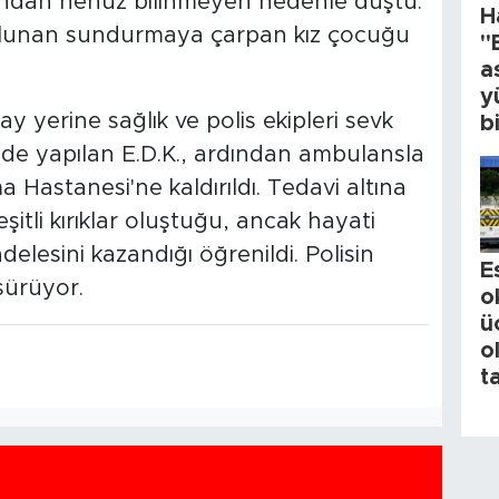
tından henüz bilinmeyen nedenle düştü.
H
bulunan sundurmaya çarpan kız çocuğu
"
a
y
ay yerine sağlık ve polis ekipleri sevk
b
inde yapılan E.D.K., ardından ambulansla
 Hastanesi'ne kaldırıldı. Tedavi altına
itli kırıklar oluştuğu, ancak hayati
elesini kazandığı öğrenildi. Polisin
E
 sürüyor.
o
ü
o
t