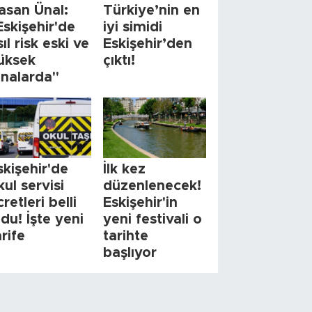
asan Ünal:
Türkiye’nin en
Eskişehir'de
iyi simidi
sıl risk eski ve
Eskişehir’den
üksek
çıktı!
inalarda"
skişehir'de
İlk kez
kul servisi
düzenlenecek!
cretleri belli
Eskişehir'in
ldu! İşte yeni
yeni festivali o
arife
tarihte
başlıyor