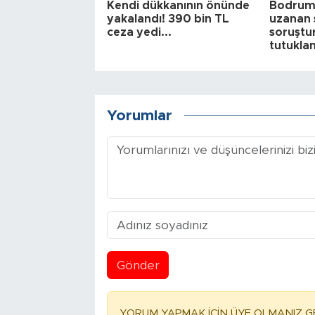
Kendi dükkanının önünde
Bodrum'
yakalandı! 390 bin TL
uzanan s
ceza yedi...
soruştu
tutukla
Yorumlar
Gönder
YORUM YAPMAK İÇİN ÜYE OLMANIZ GE