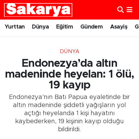
Yurttan
Eskişehir Nöbetçi Eczaneler
Yurttan
Dünya
Eğitim
Gündem
Asayiş
G
Dünya
Eskişehir Hava Durumu
DÜNYA
Eğitim
Eskişehir Namaz Vakitleri
Endonezya’da altın
Gündem
Eskişehir Trafik Yoğunluk Haritası
madeninde heyelan: 1 ölü,
19 kayıp
Eskişehirspor
Süper Lig Puan Durumu ve Fikstür
Endonezya’nın Batı Papua eyaletinde bir
Spor
Tüm Manşetler
altın madeninde şiddetli yağışların yol
açtığı heyelanda 1 kişi hayatını
Sağlık
Son Dakika Haberleri
kaybederken, 19 kişinin kayıp olduğu
bildirildi.
Kültür Sanat
Haber Arşivi