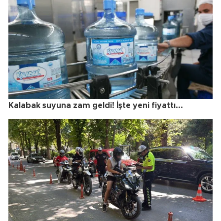
Kalabak suyuna zam geldi! İşte yeni fiyattı...