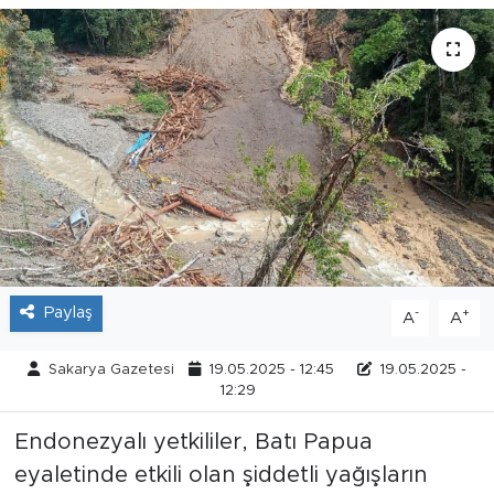
Tarihçe
Resmi İlanlar
Söyleşi
Foto Şaka
Teknoloji
Paylaş
-
+
A
A
Politika
Sakarya Gazetesi
19.05.2025 - 12:45
19.05.2025 -
12:29
Endonezyalı yetkililer, Batı Papua
eyaletinde etkili olan şiddetli yağışların