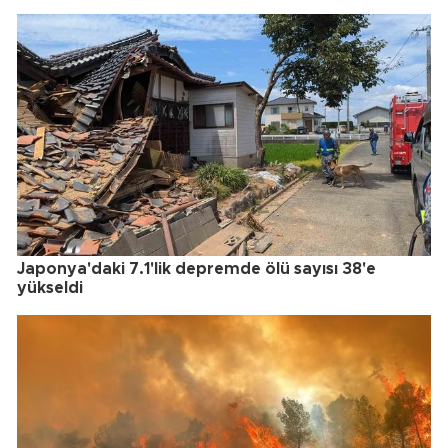
Japonya'daki 7.1'lik depremde ölü sayısı 38'e
yükseldi