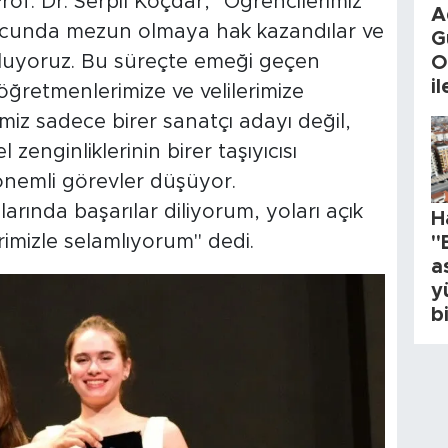
rof. Dr. Serpil Koçdar, "Öğrencilerimiz
A
nucunda mezun olmaya hak kazandılar ve
G
rluyoruz. Bu süreçte emeği geçen
O
i
 öğretmenlerimize ve velilerimize
miz sadece birer sanatçı adayı değil,
zenginliklerinin birer taşıyıcısı
önemli görevler düşüyor.
arında başarılar diliyorum, yoları açık
H
rimizle selamlıyorum" dedi.
"
a
y
b