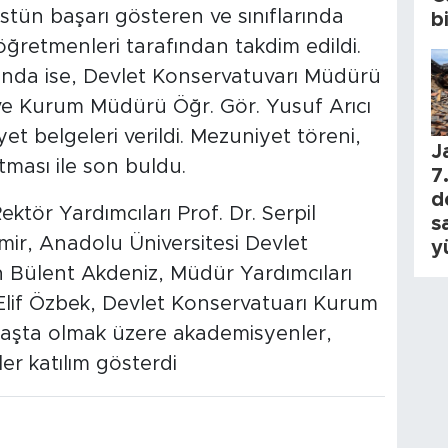
stün başarı gösteren ve sınıflarında
b
 öğretmenleri tarafından takdim edildi.
nda ise, Devlet Konservatuvarı Müdürü
ve Kurum Müdürü Öğr. Gör. Yusuf Arıcı
t belgeleri verildi. Mezuniyet töreni,
J
tması ile son buldu.
7.
d
ktör Yardımcıları Prof. Dr. Serpil
s
mir, Anadolu Üniversitesi Devlet
y
Bülent Akdeniz, Müdür Yardımcıları
Elif Özbek, Devlet Konservatuarı Kurum
başta olmak üzere akademisyenler,
er katılım gösterdi