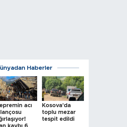
ünyadan Haberler
epremin acı
Kosova'da
ilançosu
toplu mezar
ğırlaşıyor!
tespit edildi
an kaybı 6