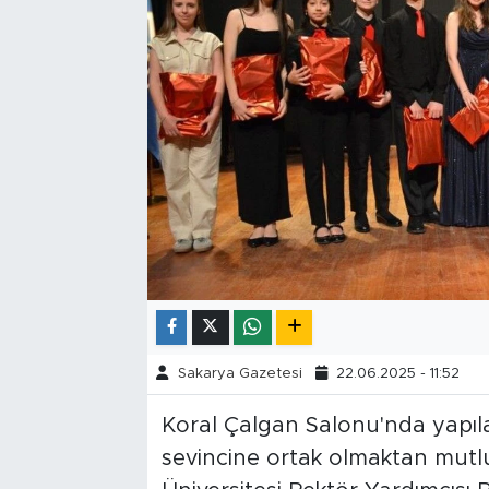
Tarihçe
Resmi İlanlar
Söyleşi
Foto Şaka
Teknoloji
Politika
Sakarya Gazetesi
22.06.2025 - 11:52
Koral Çalgan Salonu'nda yapıl
sevincine ortak olmaktan mut