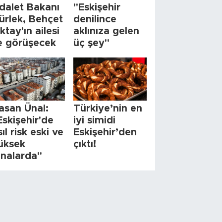
dalet Bakanı
"Eskişehir
ürlek, Behçet
denilince
ktay'ın ailesi
aklınıza gelen
le görüşecek
üç şey"
asan Ünal:
Türkiye’nin en
Eskişehir'de
iyi simidi
sıl risk eski ve
Eskişehir’den
üksek
çıktı!
inalarda"