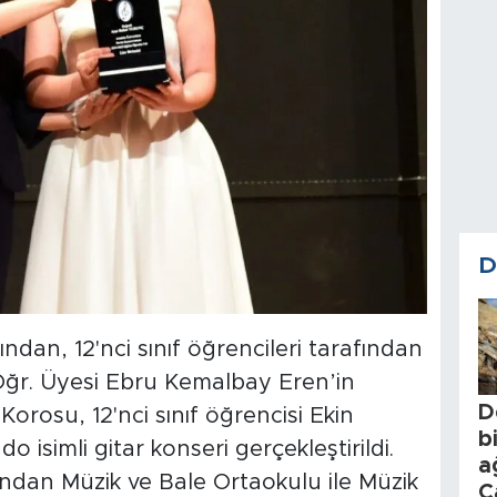
D
ndan, 12'nci sınıf öğrencileri tarafından
 Öğr. Üyesi Ebru Kemalbay Eren’in
D
orosu, 12'nci sınıf öğrencisi Ekin
b
isimli gitar konseri gerçekleştirildi.
a
ndan Müzik ve Bale Ortaokulu ile Müzik
C