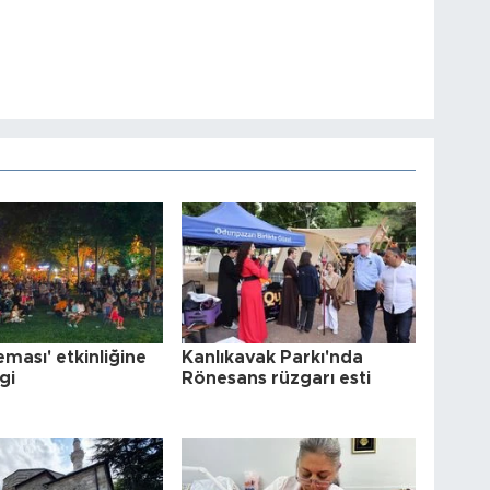
eması' etkinliğine
Kanlıkavak Parkı'nda
gi
Rönesans rüzgarı esti