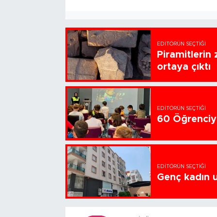
EDITÖRÜN SEÇTIĞI
Piramitlerin 
ortaya çıktı
EDITÖRÜN SEÇTIĞI
60 Öğrenciye
EDITÖRÜN SEÇTIĞI
Genç kadın u