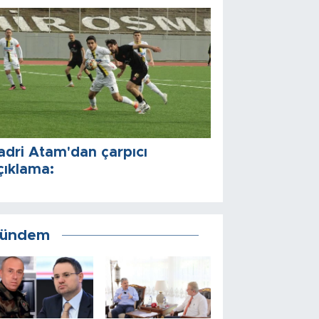
adri Atam'dan çarpıcı
çıklama:
ündem