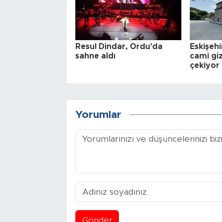
Resul Dindar, Ordu'da
Eskişehi
sahne aldı
cami gi
çekiyor
Yorumlar
Gönder