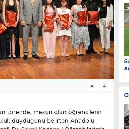
S
a
-
+
A
A
G
an törende, mezun olan öğrencilerin
luluk duyduğunu belirten Anadolu