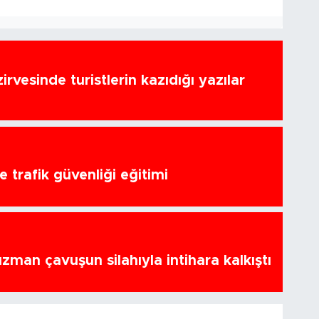
zirvesinde turistlerin kazıdığı yazılar
 trafik güvenliği eğitimi
zman çavuşun silahıyla intihara kalkıştı