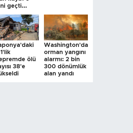
ini geçti...
aponya'daki
Washington'da
1'lik
orman yangını
epremde ölü
alarmı: 2 bin
ayısı 38'e
300 dönümlük
ükseldi
alan yandı