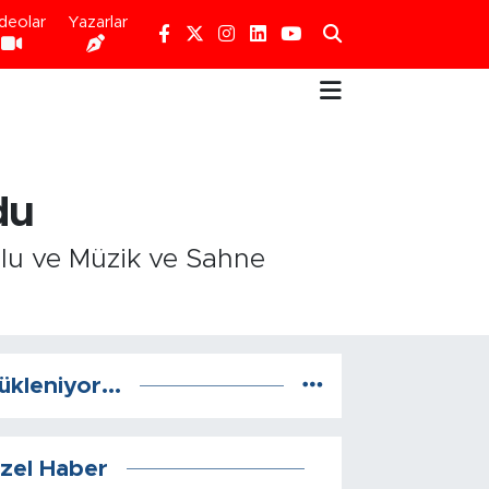
deolar
Yazarlar
du
ulu ve Müzik ve Sahne
ükleniyor...
zel Haber