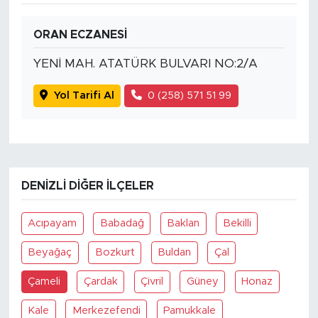
ORAN ECZANESİ
YENİ MAH. ATATÜRK BULVARI NO:2/A
Yol Tarifi Al
0 (258) 571 51 99
DENIZLI DIĞER İLÇELER
Acıpayam
Babadağ
Baklan
Bekilli
Beyağaç
Bozkurt
Buldan
Çal
Çameli
Çardak
Çivril
Güney
Honaz
Kale
Merkezefendi
Pamukkale