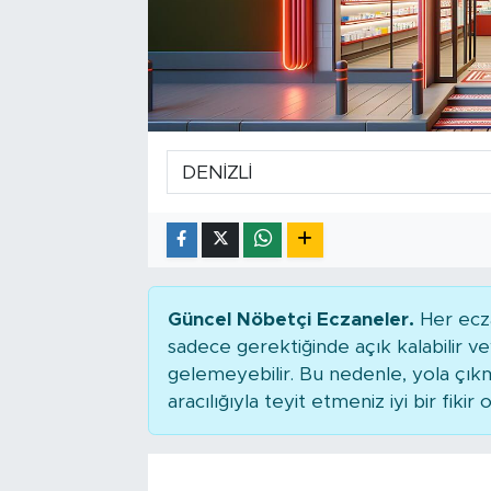
Tarihçe
Resmi İlanlar
Söyleşi
Foto Şaka
Teknoloji
Politika
Güncel Nöbetçi Eczaneler.
Her ecza
sadece gerektiğinde açık kalabilir
gelemeyebilir. Bu nedenle, yola çı
aracılığıyla teyit etmeniz iyi bir fikir o