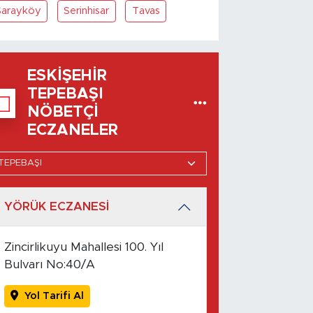
Sarayköy
Serinhisar
Tavas
ESKIŞEHIR
TEPEBAŞI
NÖBETÇI
ECZANELER
YÖRÜK ECZANESİ
Zincirlikuyu Mahallesi 100. Yıl
Bulvarı No:40/A
Yol Tarifi Al