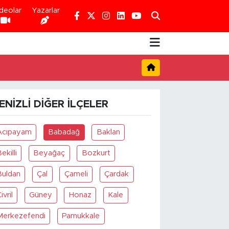
deolar
Yazarlar
ENIZLI DIĞER İLÇELER
Acıpayam
Babadağ
Baklan
ekilli
Beyağaç
Bozkurt
Buldan
Çal
Çameli
Çardak
ivril
Güney
Honaz
Kale
Merkezefendi
Pamukkale