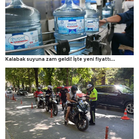
Kalabak suyuna zam geldi! İşte yeni fiyattı...