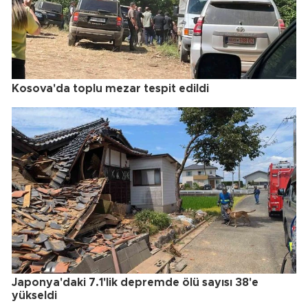
Kosova'da toplu mezar tespit edildi
Japonya'daki 7.1'lik depremde ölü sayısı 38'e
yükseldi