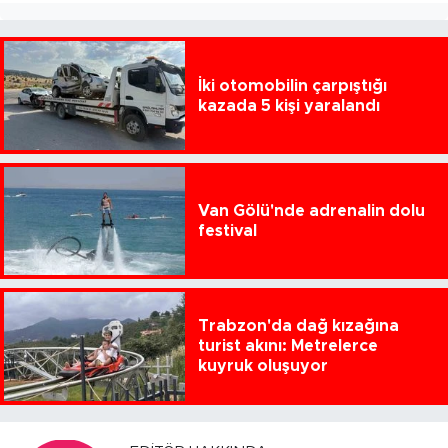
İki otomobilin çarpıştığı
kazada 5 kişi yaralandı
Van Gölü'nde adrenalin dolu
festival
Trabzon'da dağ kızağına
turist akını: Metrelerce
kuyruk oluşuyor