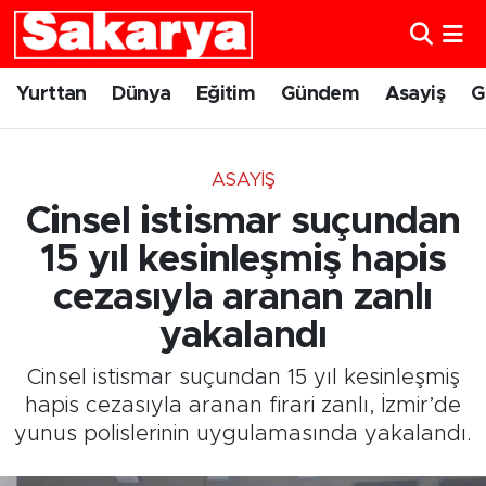
Yurttan
Eskişehir Nöbetçi Eczaneler
Yurttan
Dünya
Eğitim
Gündem
Asayiş
G
Dünya
Eskişehir Hava Durumu
ASAYIŞ
Eğitim
Eskişehir Namaz Vakitleri
Cinsel istismar suçundan
Gündem
Eskişehir Trafik Yoğunluk Haritası
15 yıl kesinleşmiş hapis
cezasıyla aranan zanlı
Eskişehirspor
Süper Lig Puan Durumu ve Fikstür
yakalandı
Spor
Tüm Manşetler
Cinsel istismar suçundan 15 yıl kesinleşmiş
hapis cezasıyla aranan firari zanlı, İzmir’de
Sağlık
Son Dakika Haberleri
yunus polislerinin uygulamasında yakalandı.
Kültür Sanat
Haber Arşivi