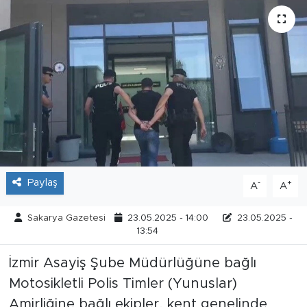
Tarihçe
Resmi İlanlar
Söyleşi
Foto Şaka
Teknoloji
Paylaş
-
+
A
A
Politika
Sakarya Gazetesi
23.05.2025 - 14:00
23.05.2025 -
13:54
İzmir Asayiş Şube Müdürlüğüne bağlı
Motosikletli Polis Timler (Yunuslar)
Amirliğine bağlı ekipler, kent genelinde