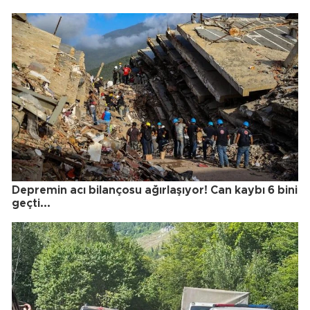
Depremin acı bilançosu ağırlaşıyor! Can kaybı 6 bini
geçti...