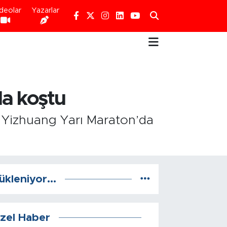
deolar
Yazarlar
la koştu
en Yizhuang Yarı Maraton’da
ükleniyor...
zel Haber