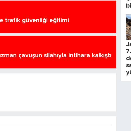
b
 trafik güvenliği eğitimi
J
7.
zman çavuşun silahıyla intihara kalkıştı
d
s
y