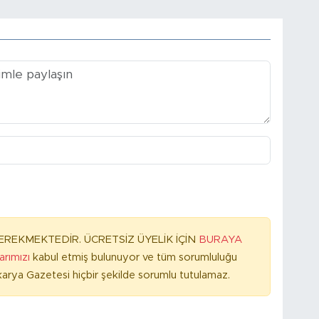
REKMEKTEDİR. ÜCRETSİZ ÜYELİK İÇİN
BURAYA
larımızı
kabul etmiş bulunuyor ve tüm sorumluluğu
arya Gazetesi hiçbir şekilde sorumlu tutulamaz.