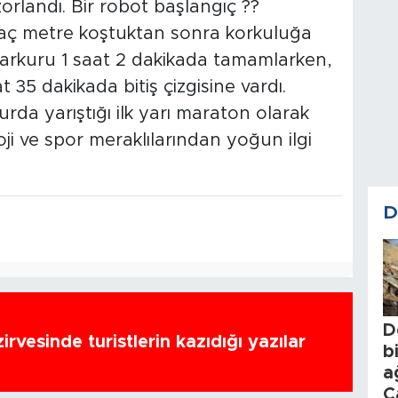
rlandı. Bir robot başlangıç ??
irkaç metre koştuktan sonra korkuluğa
 parkuru 1 saat 2 dakikada tamamlarken,
 35 dakikada bitiş çizgisine vardı.
urda yarıştığı ilk yarı maraton olarak
oji ve spor meraklılarından yoğun ilgi
D
D
zirvesinde turistlerin kazıdığı yazılar
b
a
C