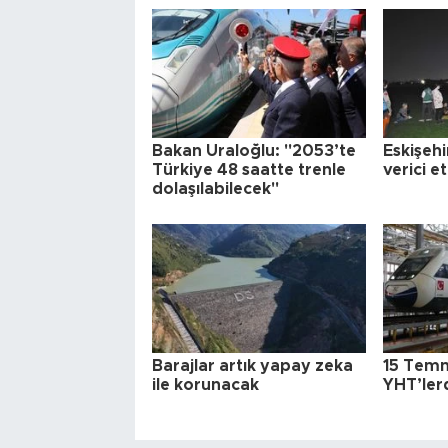
Bakan Uraloğlu: "2053’te
Eskişeh
Türkiye 48 saatte trenle
verici et
dolaşılabilecek"
Barajlar artık yapay zeka
15 Temm
ile korunacak
YHT’ler