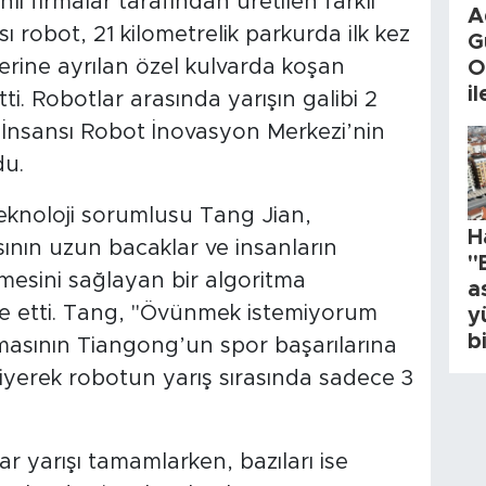
li firmalar tarafından üretilen farklı
A
sı robot, 21 kilometrelik parkurda ilk kez
G
ilerine ayrılan özel kulvarda koşan
O
i
ti. Robotlar arasında yarışın galibi 2
n İnsansı Robot İnovasyon Merkezi’nin
du.
eknoloji sorumlusu Tang Jian,
H
nın uzun bacaklar ve insanların
"
tmesini sağlayan bir algoritma
a
de etti. Tang, "Övünmek istemiyorum
y
b
rmasının Tiangong’un spor başarılarına
yerek robotun yarış sırasında sadece 3
ar yarışı tamamlarken, bazıları ise