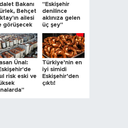
dalet Bakanı
"Eskişehir
ürlek, Behçet
denilince
ktay'ın ailesi
aklınıza gelen
le görüşecek
üç şey"
asan Ünal:
Türkiye’nin en
Eskişehir'de
iyi simidi
sıl risk eski ve
Eskişehir’den
üksek
çıktı!
inalarda"