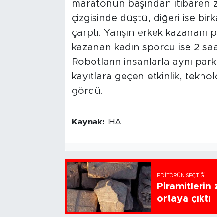
maratonun başından itibaren zo
çizgisinde düştü, diğeri ise b
çarptı. Yarışın erkek kazananı
kazanan kadın sporcu ise 2 saat
Robotların insanlarla aynı park
kayıtlara geçen etkinlik, teknol
gördü.
Kaynak:
İHA
EDITÖRÜN SEÇTIĞI
Piramitlerin 
ortaya çıktı