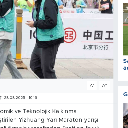
S
a
-
+
A
A
G
28.08.2025 - 10:16
nomik ve Teknolojik Kalkınma
tirilen Yizhuang Yarı Maraton yarışı