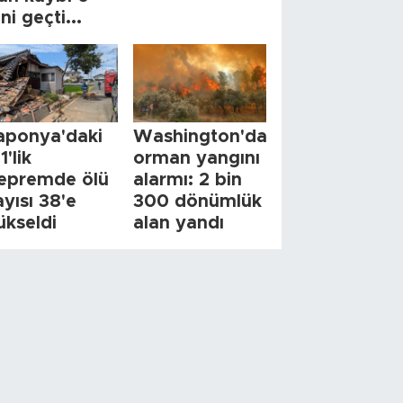
ini geçti...
aponya'daki
Washington'da
1'lik
orman yangını
epremde ölü
alarmı: 2 bin
ayısı 38'e
300 dönümlük
ükseldi
alan yandı