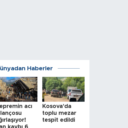
ünyadan Haberler
epremin acı
Kosova'da
ilançosu
toplu mezar
ğırlaşıyor!
tespit edildi
an kaybı 6