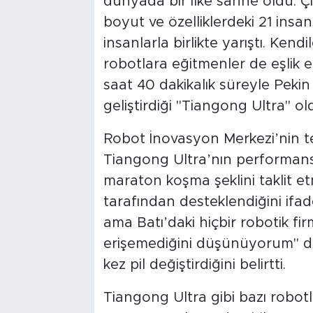
dünyada bir ilke sahne oldu. Çin
boyut ve özelliklerdeki 21 insan
insanlarla birlikte yarıştı. Kend
robotlara eğitmenler de eşlik et
saat 40 dakikalık süreyle Peki
geliştirdiği "Tiangong Ultra" ol
Robot İnovasyon Merkezi’nin t
Tiangong Ultra’nın performansı
maraton koşma şeklini taklit e
tarafından desteklendiğini ifa
ama Batı’daki hiçbir robotik fi
erişemediğini düşünüyorum" di
kez pil değiştirdiğini belirtti.
Tiangong Ultra gibi bazı robotl