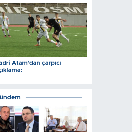
adri Atam'dan çarpıcı
çıklama:
ündem