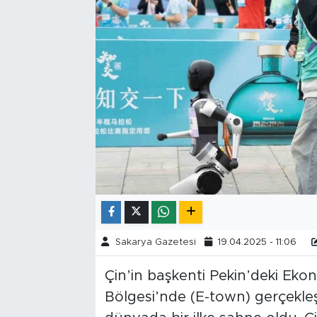
Tarihçe
Resmi İlanlar
Söyleşi
Foto Şaka
Teknoloji
Politika
Sakarya Gazetesi
19.04.2025 - 11:06
Çin’in başkenti Pekin’deki Eko
Bölgesi’nde (E-town) gerçekleş