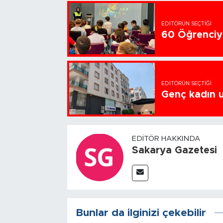
EDITÖRÜN SEÇTIĞI
60 Öğrenciye
EDITÖRÜN SEÇTIĞI
Genç kadın u
EDITÖR HAKKINDA
Sakarya Gazetesi
Bunlar da ilginizi çekebilir