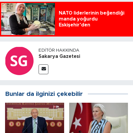
NATO liderlerinin beğendiği
manda yoğurdu
Eskişehir’den
EDITÖR HAKKINDA
Sakarya Gazetesi
Bunlar da ilginizi çekebilir