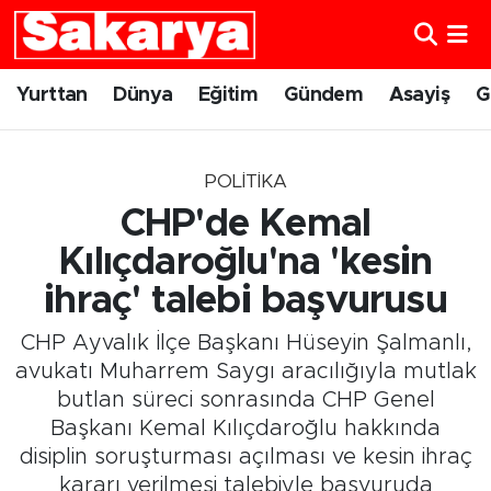
Yurttan
Eskişehir Nöbetçi Eczaneler
Yurttan
Dünya
Eğitim
Gündem
Asayiş
G
Dünya
Eskişehir Hava Durumu
POLITIKA
Eğitim
Eskişehir Namaz Vakitleri
CHP'de Kemal
Gündem
Eskişehir Trafik Yoğunluk Haritası
Kılıçdaroğlu'na 'kesin
ihraç' talebi başvurusu
Eskişehirspor
Süper Lig Puan Durumu ve Fikstür
CHP Ayvalık İlçe Başkanı Hüseyin Şalmanlı,
Spor
Tüm Manşetler
avukatı Muharrem Saygı aracılığıyla mutlak
butlan süreci sonrasında CHP Genel
Sağlık
Son Dakika Haberleri
Başkanı Kemal Kılıçdaroğlu hakkında
disiplin soruşturması açılması ve kesin ihraç
Kültür Sanat
Haber Arşivi
kararı verilmesi talebiyle başvuruda