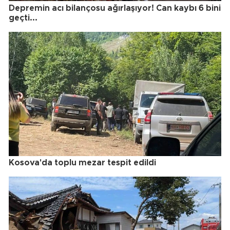
Depremin acı bilançosu ağırlaşıyor! Can kaybı 6 bini
geçti...
Kosova'da toplu mezar tespit edildi