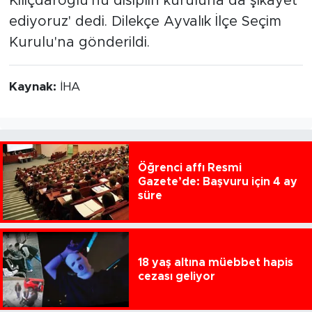
Kılıçdaroğlu'nu disiplin kuruluna da şikayet
ediyoruz' dedi. Dilekçe Ayvalık İlçe Seçim
Kurulu'na gönderildi.
Kaynak:
İHA
Öğrenci affı Resmi
Gazete’de: Başvuru için 4 ay
süre
18 yaş altına müebbet hapis
cezası geliyor