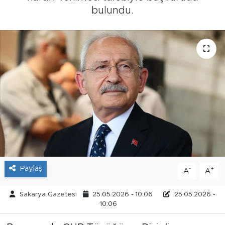
bulundu.
Tarihçe
Resmi İlanlar
Söyleşi
Foto Şaka
Teknoloji
Politika
Paylaş
-
+
A
A
Sakarya Gazetesi
25.05.2026 - 10:06
25.05.2026 -
10:06