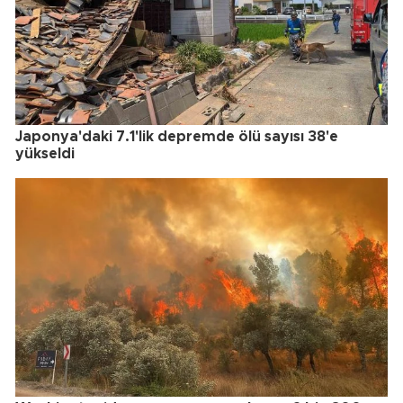
Japonya'daki 7.1'lik depremde ölü sayısı 38'e
yükseldi