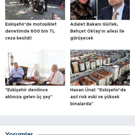
Eskişehir'de motosiklet
Adalet Bakanı Gürlek,
denetimde 600 bin TL
Behçet Oktay'ın ailesi ile
ceza kesildi!
görüşecek
"Eskişehir denilince
Hasan Ünal: "Eskişehir'de
aklınıza gelen üç şey"
asıl risk eski ve yüksek
binalarda"
Yorumlar