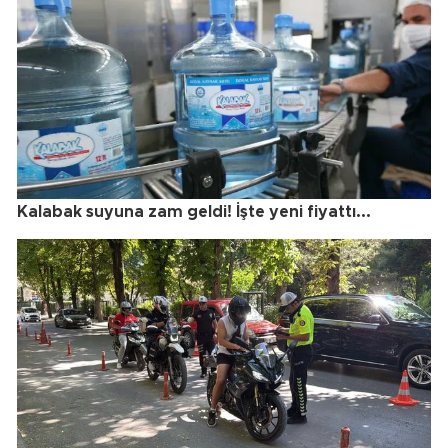
Kalabak suyuna zam geldi! İşte yeni fiyattı...