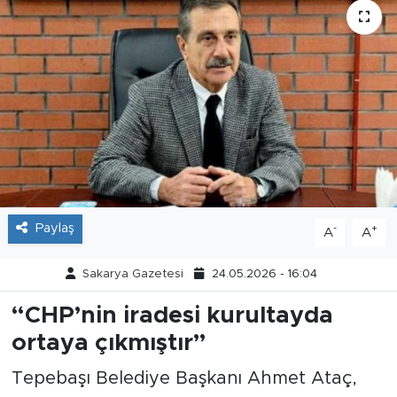
Tarihçe
Resmi İlanlar
Söyleşi
Foto Şaka
Teknoloji
Paylaş
-
+
A
A
Politika
Sakarya Gazetesi
24.05.2026 - 16:04
“CHP’nin iradesi kurultayda
ortaya çıkmıştır”
Tepebaşı Belediye Başkanı Ahmet Ataç,