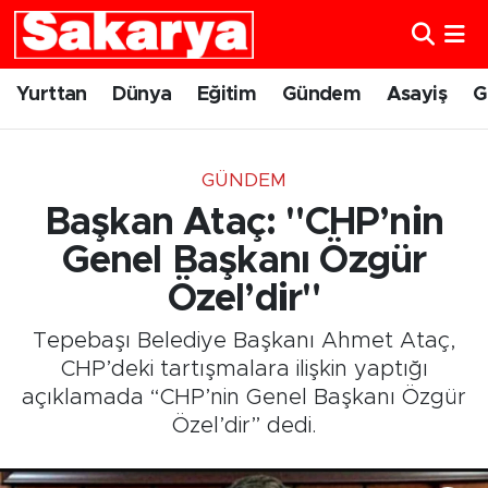
Yurttan
Eskişehir Nöbetçi Eczaneler
Yurttan
Dünya
Eğitim
Gündem
Asayiş
G
Dünya
Eskişehir Hava Durumu
GÜNDEM
Eğitim
Eskişehir Namaz Vakitleri
Başkan Ataç: "CHP’nin
Gündem
Eskişehir Trafik Yoğunluk Haritası
Genel Başkanı Özgür
Özel’dir"
Eskişehirspor
Süper Lig Puan Durumu ve Fikstür
Tepebaşı Belediye Başkanı Ahmet Ataç,
Spor
Tüm Manşetler
CHP’deki tartışmalara ilişkin yaptığı
açıklamada “CHP’nin Genel Başkanı Özgür
Sağlık
Son Dakika Haberleri
Özel’dir” dedi.
Kültür Sanat
Haber Arşivi