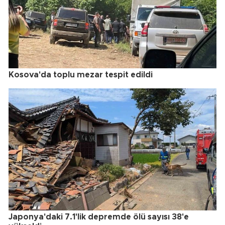
Kosova'da toplu mezar tespit edildi
Japonya'daki 7.1'lik depremde ölü sayısı 38'e