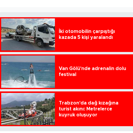
İki otomobilin çarpıştığı
kazada 5 kişi yaralandı
Van Gölü'nde adrenalin dolu
festival
Trabzon'da dağ kızağına
turist akını: Metrelerce
kuyruk oluşuyor