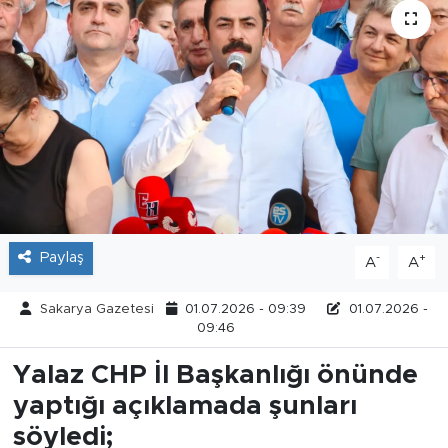
Tarihçe
Resmi İlanlar
Söyleşi
Foto Şaka
Teknoloji
Paylaş
-
+
A
A
Politika
Sakarya Gazetesi
01.07.2026 - 09:39
01.07.2026 -
09:46
Yalaz CHP İl Başkanlığı önünde
yaptığı açıklamada şunları
söyledi;