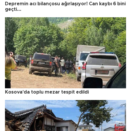
Depremin acı bilançosu ağırlaşıyor! Can kaybı 6 bini
geçti...
Kosova'da toplu mezar tespit edildi