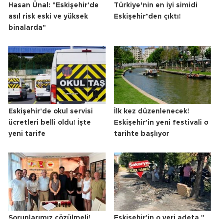
Hasan Ünal: "Eskişehir'de
Türkiye’nin en iyi simidi
asıl risk eski ve yüksek
Eskişehir’den çıktı!
binalarda"
Eskişehir'de okul servisi
İlk kez düzenlenecek!
ücretleri belli oldu! İşte
Eskişehir'in yeni festivali o
yeni tarife
tarihte başlıyor
Sorunlarımız çözülmeli!
Eskişehir'in o yeri adeta "