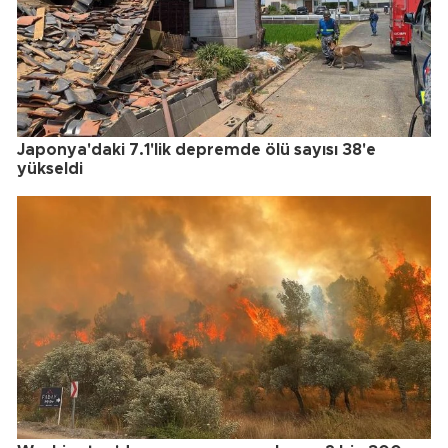
Japonya'daki 7.1'lik depremde ölü sayısı 38'e
yükseldi