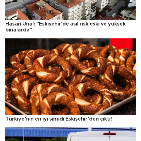
Hasan Ünal: "Eskişehir'de asıl risk eski ve yüksek
binalarda"
Türkiye’nin en iyi simidi Eskişehir’den çıktı!