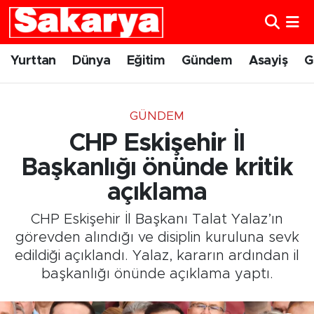
Yurttan
Eskişehir Nöbetçi Eczaneler
Yurttan
Dünya
Eğitim
Gündem
Asayiş
G
Dünya
Eskişehir Hava Durumu
GÜNDEM
Eğitim
Eskişehir Namaz Vakitleri
CHP Eskişehir İl
Gündem
Eskişehir Trafik Yoğunluk Haritası
Başkanlığı önünde kritik
açıklama
Eskişehirspor
Süper Lig Puan Durumu ve Fikstür
CHP Eskişehir İl Başkanı Talat Yalaz’ın
Spor
Tüm Manşetler
görevden alındığı ve disiplin kuruluna sevk
edildiği açıklandı. Yalaz, kararın ardından il
Sağlık
Son Dakika Haberleri
başkanlığı önünde açıklama yaptı.
Kültür Sanat
Haber Arşivi