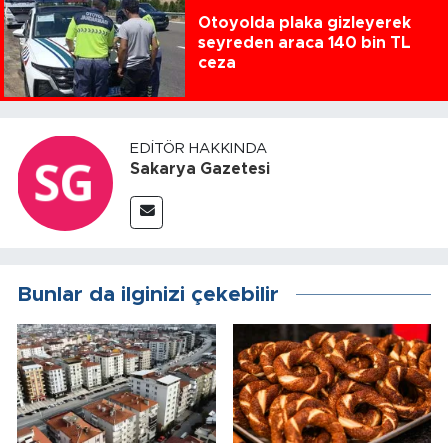
Otoyolda plaka gizleyerek
seyreden araca 140 bin TL
ceza
EDITÖR HAKKINDA
Sakarya Gazetesi
Bunlar da ilginizi çekebilir