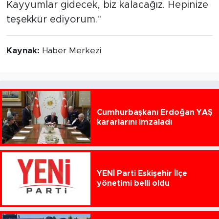
Kayyumlar gidecek, biz kalacağız. Hepinize
teşekkür ediyorum."
Kaynak:
Haber Merkezi
Cumhurbaşkanı Erdoğan YAŞ
kararlarını imzaladı
YENİ Parti Eskişehir İlçe
yönetimi belli oldu