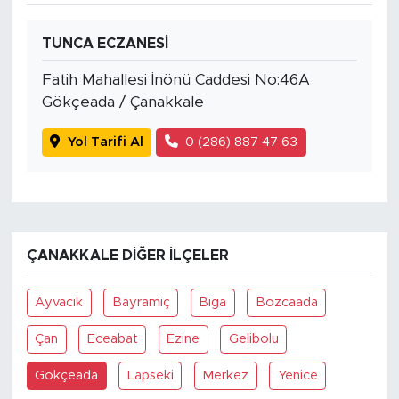
TUNCA ECZANESİ
Fatih Mahallesi İnönü Caddesi No:46A
Gökçeada / Çanakkale
Yol Tarifi Al
0 (286) 887 47 63
ÇANAKKALE DIĞER İLÇELER
Ayvacık
Bayramiç
Biga
Bozcaada
Çan
Eceabat
Ezine
Gelibolu
Gökçeada
Lapseki
Merkez
Yenice