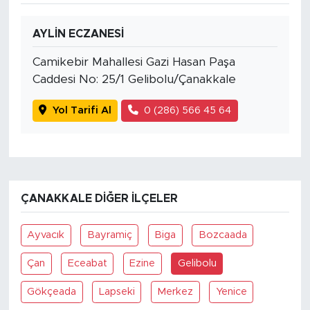
AYLİN ECZANESİ
Camikebir Mahallesi Gazi Hasan Paşa
Caddesi No: 25/1 Gelibolu/Çanakkale
Yol Tarifi Al
0 (286) 566 45 64
ÇANAKKALE DIĞER İLÇELER
Ayvacık
Bayramiç
Biga
Bozcaada
Çan
Eceabat
Ezine
Gelibolu
Gökçeada
Lapseki
Merkez
Yenice