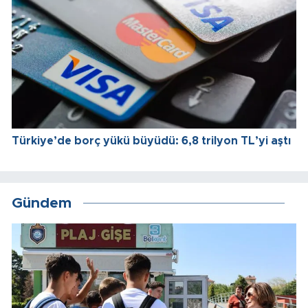
Türkiye’de borç yükü büyüdü: 6,8 trilyon TL’yi aştı
Gündem