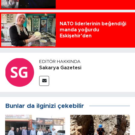
NATO liderlerinin beğendiği
manda yoğurdu
Eskişehir’den
EDITÖR HAKKINDA
Sakarya Gazetesi
Bunlar da ilginizi çekebilir