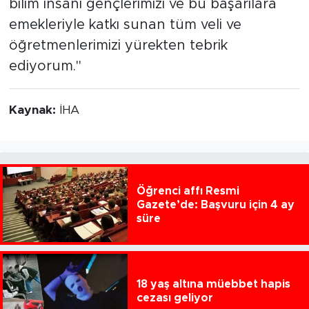
bilim insanı gençlerimizi ve bu başarılara
emekleriyle katkı sunan tüm veli ve
öğretmenlerimizi yürekten tebrik
ediyorum."
Kaynak:
İHA
Öğrenci affı Resmi
Gazete’de: Başvuru için 4 ay
süre
18 yaş altına müebbet hapis
cezası geliyor