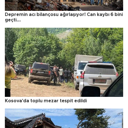
Depremin acı bilançosu ağırlaşıyor! Can kaybı 6 bini
geçti...
Kosova'da toplu mezar tespit edildi