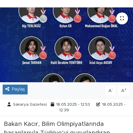
Tarihçe
Resmi İlanlar
Söyleşi
Foto Şaka
Teknoloji
Politika
Paylaş
-
+
A
A
Sakarya Gazetesi
18.05.2025 - 12:53
18.05.2025 -
12:39
Bakan Kacır, Bilim Olimpiyatlarında