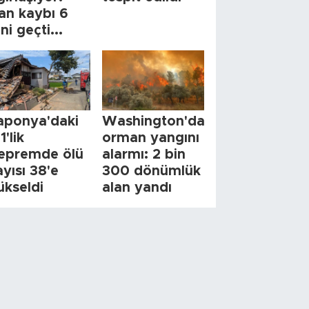
an kaybı 6
ini geçti...
aponya'daki
Washington'da
1'lik
orman yangını
epremde ölü
alarmı: 2 bin
ayısı 38'e
300 dönümlük
ükseldi
alan yandı