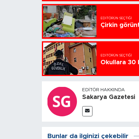
EDITÖRÜN SEÇTIĞI
Çirkin görün
EDITÖRÜN SEÇTIĞI
Okullara 30 
EDITÖR HAKKINDA
Sakarya Gazetesi
Bunlar da ilginizi çekebilir