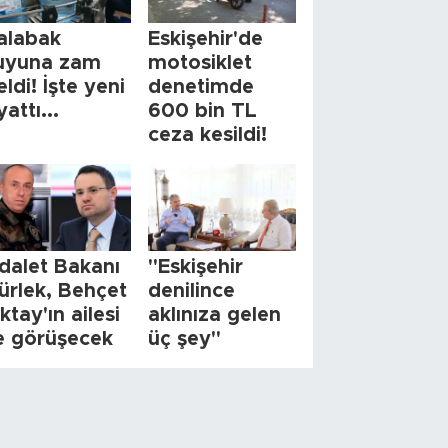
alabak
Eskişehir'de
uyuna zam
motosiklet
eldi! İşte yeni
denetimde
yattı...
600 bin TL
ceza kesildi!
dalet Bakanı
"Eskişehir
ürlek, Behçet
denilince
ktay'ın ailesi
aklınıza gelen
le görüşecek
üç şey"