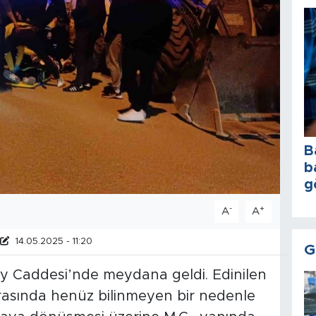
B
b
g
-
+
A
A
14.05.2025 - 11:20
G
y Caddesi’nde meydana geldi. Edinilen
) arasında henüz bilinmeyen bir nedenle