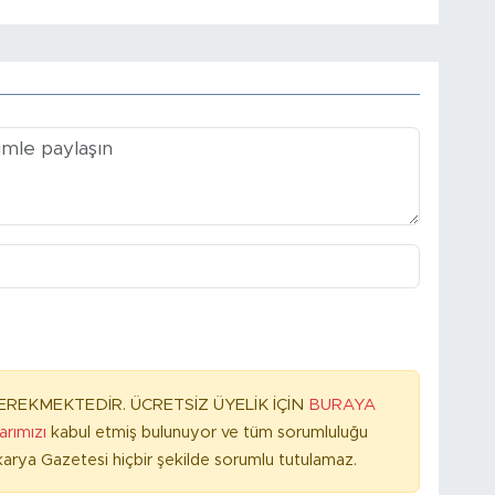
REKMEKTEDİR. ÜCRETSİZ ÜYELİK İÇİN
BURAYA
larımızı
kabul etmiş bulunuyor ve tüm sorumluluğu
arya Gazetesi hiçbir şekilde sorumlu tutulamaz.