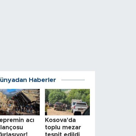
ünyadan Haberler
epremin acı
Kosova'da
ilançosu
toplu mezar
ğırlaşıyor!
tespit edildi