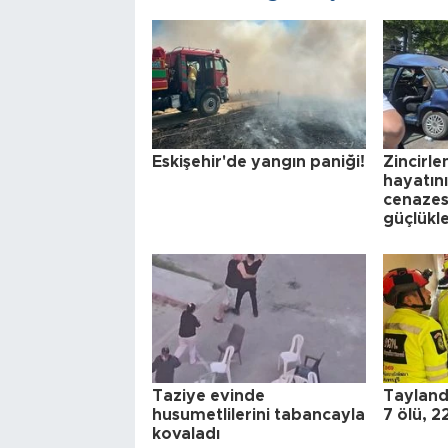
Eskişehir'de yangın paniği!
Zincirl
hayatın
cenazesi
güçlükle
Taziye evinde
Tayland'
husumetlilerini tabancayla
7 ölü, 2
kovaladı