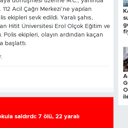
vgaya dönüşmesi üzerine M.C., yanında
. 112 Acil Çağrı Merkezi’ne yapılan
K
s ekipleri sevk edildi. Yaralı şahıs,
s
g
n Hitit Üniversitesi Erol Olçok Eğitim ve
fi
. Polis ekipleri, olayın ardından kaçan
 başlattı.
.
A
G
O
i
ula saldırdı: 7 ölü, 22 yaralı