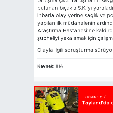
tartışma çıktı. Tartışmanın ka
bulunan bıçakla S.K.’yi yaraladı
ihbarla olay yerine sağlık ve poli
yapılan ilk müdahalenin ardında
Araştırma Hastanesi’ne kaldırdı
şüpheliyi yakalamak için çalışma
Olayla ilgili soruşturma sürüyor
Kaynak:
İHA
EDITÖRÜN SEÇTIĞI
Tayland'da ok