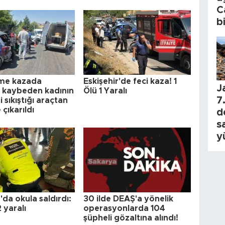
C
b
eme kazada
Eskişehir'de feci kaza! 1
J
ı kaybeden kadının
Ölü 1 Yaralı
7.
 sıkıştığı araçtan
 çıkarıldı
d
s
y
da okula saldırdı:
30 ilde DEAŞ'a yönelik
2 yaralı
operasyonlarda 104
şüpheli gözaltına alındı!