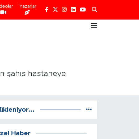
deolar
Yazarlar
an şahıs hastaneye
ükleniyor...
zel Haber