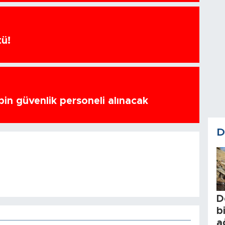
tü!
bin güvenlik personeli alınacak
D
D
b
a