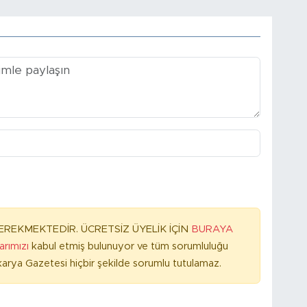
REKMEKTEDİR. ÜCRETSİZ ÜYELİK İÇİN
BURAYA
larımızı
kabul etmiş bulunuyor ve tüm sorumluluğu
arya Gazetesi hiçbir şekilde sorumlu tutulamaz.