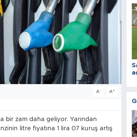
S
a
-
+
A
A
G
ına bir zam daha geliyor. Yarından
inin litre fiyatına 1 lira 07 kuruş artış