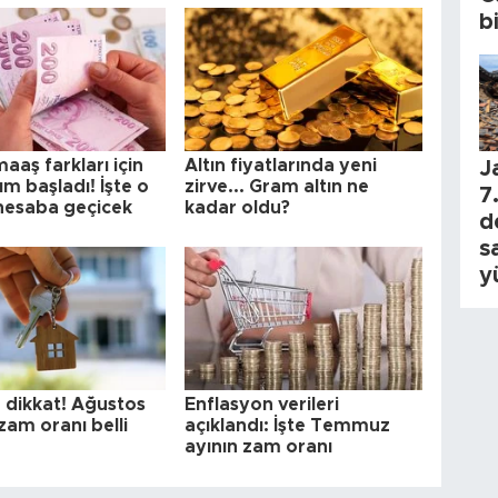
b
aaş farkları için
Altın fiyatlarında yeni
J
ım başladı! İşte o
zirve... Gram altın ne
7.
 hesaba geçicek
kadar oldu?
d
s
y
r dikkat! Ağustos
Enflasyon verileri
 zam oranı belli
açıklandı: İşte Temmuz
ayının zam oranı