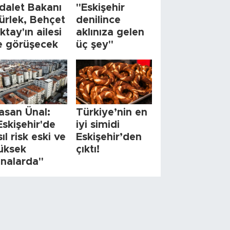
dalet Bakanı
"Eskişehir
ürlek, Behçet
denilince
ktay'ın ailesi
aklınıza gelen
le görüşecek
üç şey"
asan Ünal:
Türkiye’nin en
Eskişehir'de
iyi simidi
sıl risk eski ve
Eskişehir’den
üksek
çıktı!
inalarda"