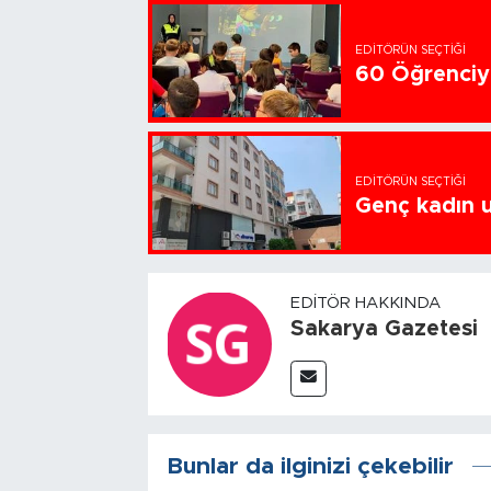
EDITÖRÜN SEÇTIĞI
60 Öğrenciye
EDITÖRÜN SEÇTIĞI
Genç kadın u
EDITÖR HAKKINDA
Sakarya Gazetesi
Bunlar da ilginizi çekebilir