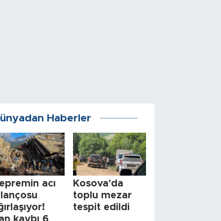
ünyadan Haberler
epremin acı
Kosova'da
ilançosu
toplu mezar
ğırlaşıyor!
tespit edildi
an kaybı 6