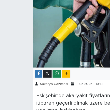
Tarihçe
Resmi İlanlar
Söyleşi
Foto Şaka
Teknoloji
Politika
Sakarya Gazetesi
13.05.2026 - 10:13
Eskişehir’de akaryakıt fiyatlar
itibaren geçerli olmak üzere benz