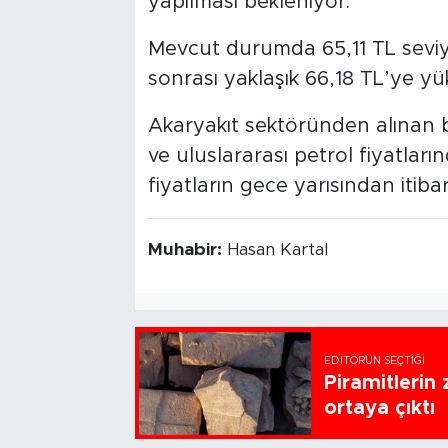
yapılması bekleniyor.
Mevcut durumda 65,11 TL seviy
sonrası yaklaşık 66,18 TL’ye y
Akaryakıt sektöründen alınan bi
ve uluslararası petrol fiyatlarınd
fiyatların gece yarısından iti
Muhabir:
Hasan Kartal
EDITÖRÜN SEÇTIĞI
Piramitlerin 
ortaya çıktı