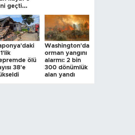
ini geçti...
aponya'daki
Washington'da
1'lik
orman yangını
epremde ölü
alarmı: 2 bin
ayısı 38'e
300 dönümlük
ükseldi
alan yandı