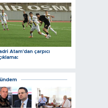
adri Atam'dan çarpıcı
çıklama:
ündem