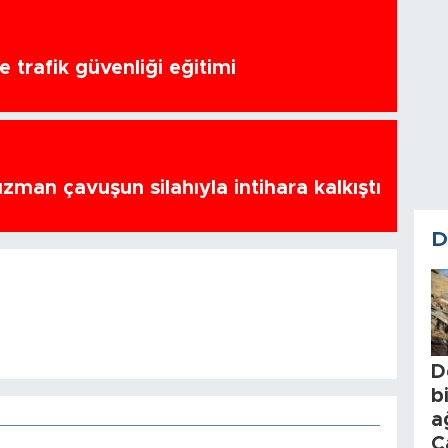
 trafik güvenliği eğitimi
zman çavuşun silahıyla intihara kalkıştı
D
D
b
a
C