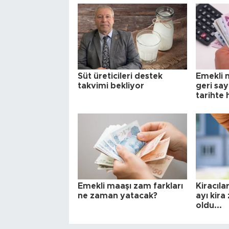
Süt üreticileri destek
Emekli m
takvimi bekliyor
geri say
tarihte
Emekli maaşı zam farkları
Kiracıla
ne zaman yatacak?
ayı kira
oldu...