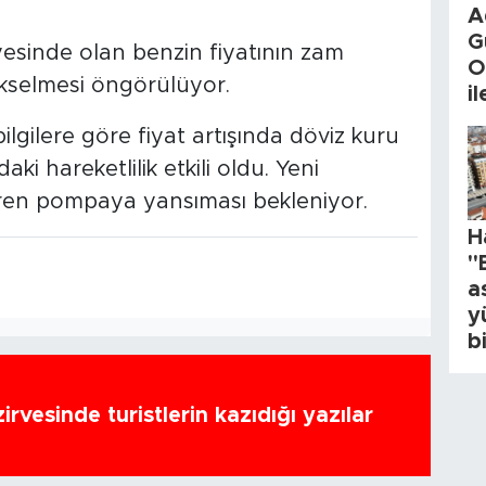
A
G
esinde olan benzin fiyatının zam
O
ükselmesi öngörülüyor.
i
lgilere göre fiyat artışında döviz kuru
aki hareketlilik etkili oldu. Yeni
baren pompaya yansıması bekleniyor.
H
"
a
y
b
zirvesinde turistlerin kazıdığı yazılar