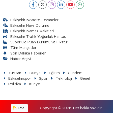
Eskişehir Nöbetçi Eczaneler
Eskişehir Hava Durumu
Eskişehir Namaz Vakitleri
Eskişehir Trafik Yoğunluk Haritası
Süper Lig Puan Durumu ve Fikstür
Tüm Manşetler
Son Dakika Haberleri
Haber Arşivi
Yurttan
Dünya
Eğitim
Gündem
Eskişehirspor
Spor
Teknoloji
Genel
Politika
Künye
RSS
Copyright © 2026. Her hakkı saklıdır.