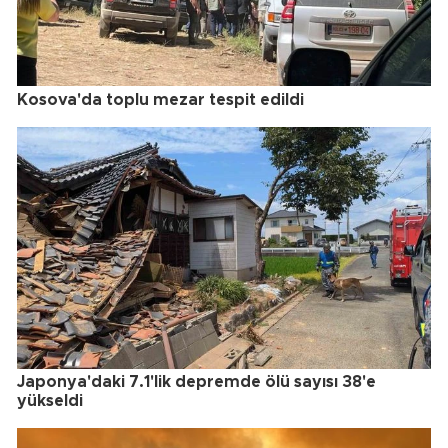
Kosova'da toplu mezar tespit edildi
Japonya'daki 7.1'lik depremde ölü sayısı 38'e
yükseldi