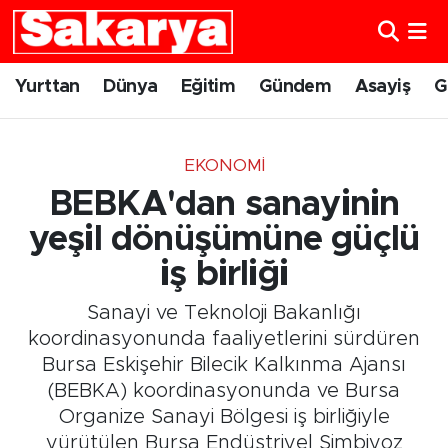
Yurttan
Eskişehir Nöbetçi Eczaneler
Yurttan
Dünya
Eğitim
Gündem
Asayiş
G
Dünya
Eskişehir Hava Durumu
EKONOMI
Eğitim
Eskişehir Namaz Vakitleri
BEBKA'dan sanayinin
Gündem
Eskişehir Trafik Yoğunluk Haritası
yeşil dönüşümüne güçlü
iş birliği
Eskişehirspor
Süper Lig Puan Durumu ve Fikstür
Sanayi ve Teknoloji Bakanlığı
Spor
Tüm Manşetler
koordinasyonunda faaliyetlerini sürdüren
Bursa Eskişehir Bilecik Kalkınma Ajansı
Sağlık
Son Dakika Haberleri
(BEBKA) koordinasyonunda ve Bursa
Organize Sanayi Bölgesi iş birliğiyle
Kültür Sanat
Haber Arşivi
yürütülen Bursa Endüstriyel Simbiyoz