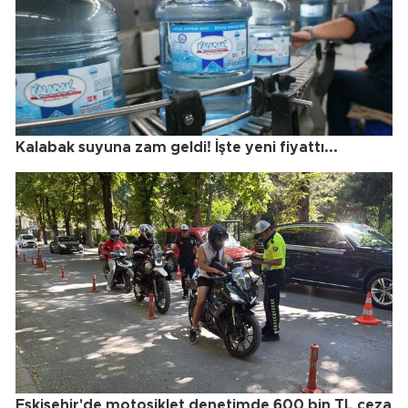
Kalabak suyuna zam geldi! İşte yeni fiyattı...
Eskişehir'de motosiklet denetimde 600 bin TL ceza