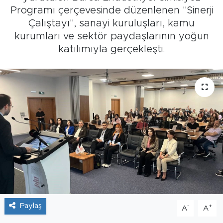
Programı çerçevesinde düzenlenen "Sinerji
Tarihçe
Çalıştayı", sanayi kuruluşları, kamu
kurumları ve sektör paydaşlarının yoğun
Resmi İlanlar
katılımıyla gerçekleşti.
Söyleşi
Foto Şaka
Teknoloji
Politika
Paylaş
-
+
A
A