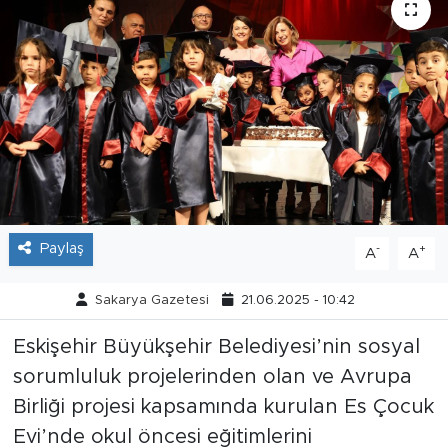
Tarihçe
Resmi İlanlar
Söyleşi
Foto Şaka
Teknoloji
Paylaş
-
+
A
A
Politika
Sakarya Gazetesi
21.06.2025 - 10:42
Eskişehir Büyükşehir Belediyesi’nin sosyal
sorumluluk projelerinden olan ve Avrupa
Birliği projesi kapsamında kurulan Es Çocuk
Evi’nde okul öncesi eğitimlerini