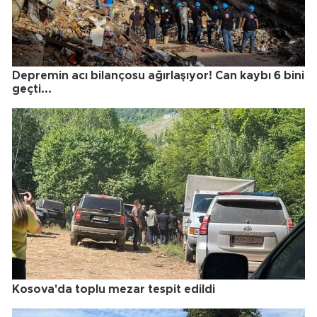
Depremin acı bilançosu ağırlaşıyor! Can kaybı 6 bini
geçti...
Kosova'da toplu mezar tespit edildi