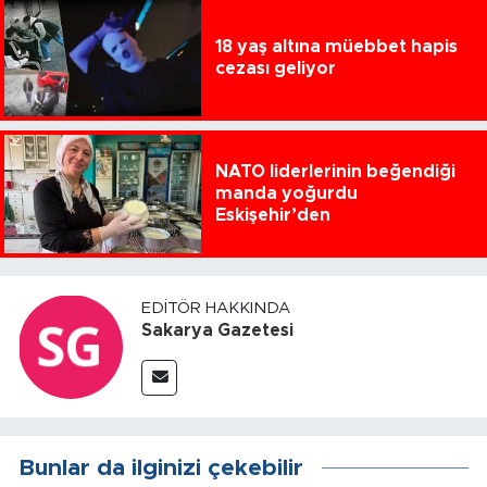
18 yaş altına müebbet hapis
cezası geliyor
NATO liderlerinin beğendiği
manda yoğurdu
Eskişehir’den
EDITÖR HAKKINDA
Sakarya Gazetesi
Bunlar da ilginizi çekebilir