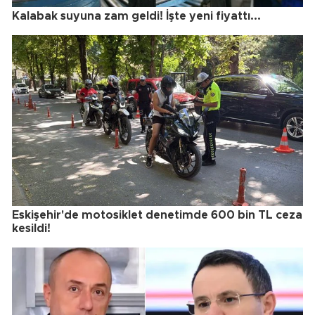
Kalabak suyuna zam geldi! İşte yeni fiyattı...
Eskişehir'de motosiklet denetimde 600 bin TL ceza
kesildi!