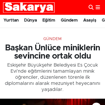
Yurttan
Eskişehir Nöbetçi Eczaneler
Yurttan
Dünya
Eğitim
Gündem
Asayiş
G
Dünya
Eskişehir Hava Durumu
GÜNDEM
Eğitim
Eskişehir Namaz Vakitleri
Başkan Ünlüce miniklerin
Gündem
Eskişehir Trafik Yoğunluk Haritası
sevincine ortak oldu
Eskişehir Büyükşehir Belediyesi Es Çocuk
Eskişehirspor
Süper Lig Puan Durumu ve Fikstür
Evi’nde eğitimlerini tamamlayan minik
öğrenciler, düzenlenen törenle ilk
Spor
Tüm Manşetler
diplomalarını alarak mezuniyet heyecanını
yaşadılar.
Sağlık
Son Dakika Haberleri
Kültür Sanat
Haber Arşivi