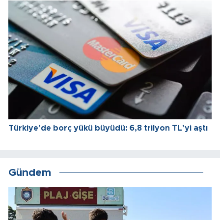
Türkiye’de borç yükü büyüdü: 6,8 trilyon TL’yi aştı
Gündem