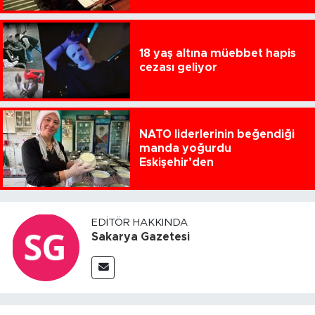
18 yaş altına müebbet hapis
cezası geliyor
NATO liderlerinin beğendiği
manda yoğurdu
Eskişehir’den
EDITÖR HAKKINDA
Sakarya Gazetesi