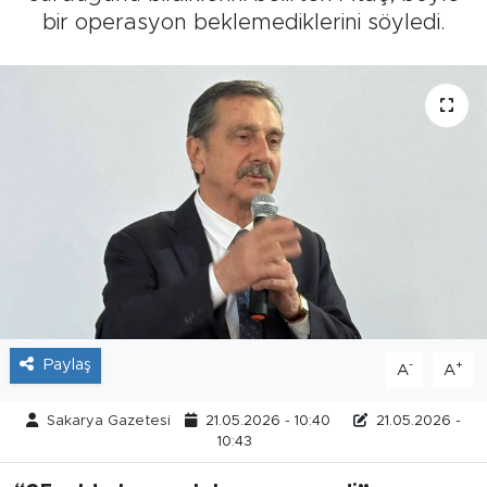
bir operasyon beklemediklerini söyledi.
Tarihçe
Resmi İlanlar
Söyleşi
Foto Şaka
Teknoloji
Politika
Paylaş
-
+
A
A
Sakarya Gazetesi
21.05.2026 - 10:40
21.05.2026 -
10:43