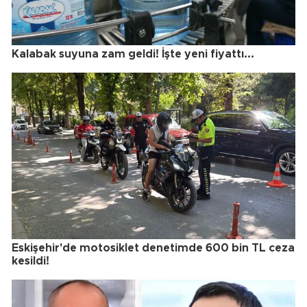
Kalabak suyuna zam geldi! İşte yeni fiyattı...
Eskişehir'de motosiklet denetimde 600 bin TL ceza
kesildi!