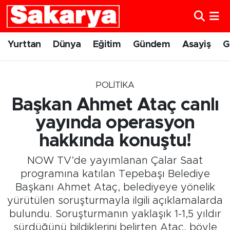
Yurttan
Eskişehir Nöbetçi Eczaneler
Yurttan
Dünya
Eğitim
Gündem
Asayiş
G
Dünya
Eskişehir Hava Durumu
POLITIKA
Eğitim
Eskişehir Namaz Vakitleri
Başkan Ahmet Ataç canlı
Gündem
Eskişehir Trafik Yoğunluk Haritası
yayında operasyon
hakkında konuştu!
Eskişehirspor
Süper Lig Puan Durumu ve Fikstür
NOW TV’de yayımlanan Çalar Saat
Spor
Tüm Manşetler
programına katılan Tepebaşı Belediye
Başkanı Ahmet Ataç, belediyeye yönelik
Sağlık
Son Dakika Haberleri
yürütülen soruşturmayla ilgili açıklamalarda
bulundu. Soruşturmanın yaklaşık 1-1,5 yıldır
Kültür Sanat
Haber Arşivi
sürdüğünü bildiklerini belirten Ataç, böyle