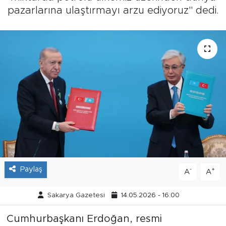
pazarlarına ulaştırmayı arzu ediyoruz" dedi.
Tarihçe
Resmi İlanlar
Söyleşi
Foto Şaka
Teknoloji
Politika
Paylaş
-
+
A
A
Sakarya Gazetesi
14.05.2026 - 16:00
Cumhurbaşkanı Erdoğan, resmi