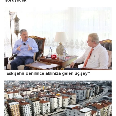
görüşecek
"Eskişehir denilince aklınıza gelen üç şey"