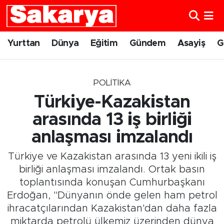
Yurttan
Eskişehir Nöbetçi Eczaneler
Yurttan
Dünya
Eğitim
Gündem
Asayiş
G
Dünya
Eskişehir Hava Durumu
POLITIKA
Eğitim
Eskişehir Namaz Vakitleri
Türkiye-Kazakistan
Gündem
Eskişehir Trafik Yoğunluk Haritası
arasında 13 iş birliği
anlaşması imzalandı
Eskişehirspor
Süper Lig Puan Durumu ve Fikstür
Türkiye ve Kazakistan arasında 13 yeni ikili iş
Spor
Tüm Manşetler
birliği anlaşması imzalandı. Ortak basın
toplantısında konuşan Cumhurbaşkanı
Sağlık
Son Dakika Haberleri
Erdoğan, "Dünyanın önde gelen ham petrol
ihracatçılarından Kazakistan'dan daha fazla
Kültür Sanat
Haber Arşivi
miktarda petrolü ülkemiz üzerinden dünya