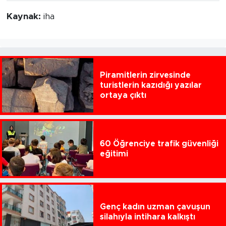
Kaynak:
iha
Piramitlerin zirvesinde
turistlerin kazıdığı yazılar
ortaya çıktı
60 Öğrenciye trafik güvenliği
eğitimi
Genç kadın uzman çavuşun
silahıyla intihara kalkıştı