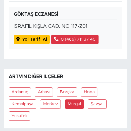
GÖKTAŞ ECZANESİ
İSRAFİL KIŞLA CAD. NO 117-Z01
Yol Tarifi Al
0 (466) 711 37 40
ARTVIN DIĞER İLÇELER
Ardanuç
Arhavi
Borçka
Hopa
Kemalpaşa
Merkez
Murgul
Şavşat
Yusufeli