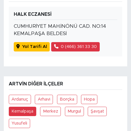
HALK ECZANESİ
CUMHURİYET MAH.İNÖNÜ CAD. NO:14
KEMALPAŞA BELDESİ
Yol Tarifi Al
0 (466) 361 33 30
ARTVIN DIĞER İLÇELER
Ardanuç
Arhavi
Borçka
Hopa
Kemalpaşa
Merkez
Murgul
Şavşat
Yusufeli