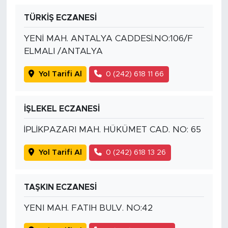
TÜRKİŞ ECZANESİ
YENİ MAH. ANTALYA CADDESİ.NO:106/F
ELMALI /ANTALYA
Yol Tarifi Al
0 (242) 618 11 66
İŞLEKEL ECZANESİ
İPLİKPAZARI MAH. HÜKÜMET CAD. NO: 65
Yol Tarifi Al
0 (242) 618 13 26
TAŞKIN ECZANESİ
YENI MAH. FATIH BULV. NO:42