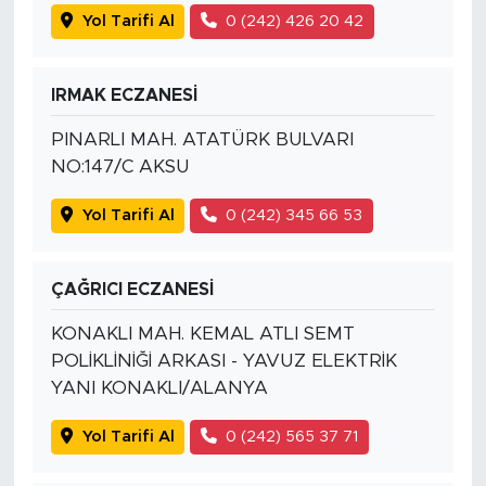
Yol Tarifi Al
0 (242) 426 20 42
IRMAK ECZANESİ
PINARLI MAH. ATATÜRK BULVARI
NO:147/C AKSU
Yol Tarifi Al
0 (242) 345 66 53
ÇAĞRICI ECZANESİ
KONAKLI MAH. KEMAL ATLI SEMT
POLİKLİNİĞİ ARKASI - YAVUZ ELEKTRİK
YANI KONAKLI/ALANYA
Yol Tarifi Al
0 (242) 565 37 71