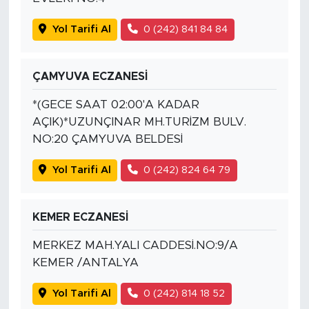
Yol Tarifi Al
0 (242) 841 84 84
ÇAMYUVA ECZANESİ
*(GECE SAAT 02:00'A KADAR
AÇIK)*UZUNÇINAR MH.TURİZM BULV.
NO:20 ÇAMYUVA BELDESİ
Yol Tarifi Al
0 (242) 824 64 79
KEMER ECZANESİ
MERKEZ MAH.YALI CADDESİ.NO:9/A
KEMER /ANTALYA
Yol Tarifi Al
0 (242) 814 18 52