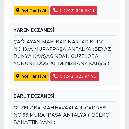
Yol Tarifi Al
0 (242) 349 10 14
YAREN ECZANESİ
ÇAĞLAYAN MAH. BARINAKLAR BULV.
NO:13/A MURATPAŞA ANTALYA (BEYAZ
DÜNYA KAVŞAĞINDAN GÜZELOBA
YÖNÜNE DOĞRU, DENİZBANK KARŞISI)
Yol Tarifi Al
0 (242) 323 94 90
BARUT ECZANESİ
GÜZELOBA MAH.HAVAALANI CADDESİ
NO:66 MURATPAŞA ANTALYA ( CİĞERCİ
BAHATTİN YANI )