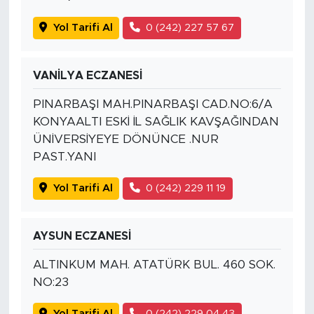
Yol Tarifi Al
0 (242) 227 57 67
VANİLYA ECZANESİ
PINARBAŞI MAH.PINARBAŞI CAD.NO:6/A
KONYAALTI ESKİ İL SAĞLIK KAVŞAĞINDAN
ÜNİVERSİYEYE DÖNÜNCE .NUR
PAST.YANI
Yol Tarifi Al
0 (242) 229 11 19
AYSUN ECZANESİ
ALTINKUM MAH. ATATÜRK BUL. 460 SOK.
NO:23
Yol Tarifi Al
0 (242) 229 04 43