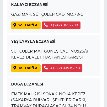
KALAYCI ECZANESİ
GAZİ MAH. SÜTÇÜLER CAD. NO:73/C
Yol Tarifi Al
0 (242) 361 22 10
YEŞİLYAYLA ECZANESİ
SÜTÇÜLER MAH.GÜNEŞ CAD. NO:125/8
KEPEZ DEVLET HASTANESİ KARŞISI
Yol Tarifi Al
0 (242) 339 62 60
DOĞA ECZANESİ
EMEK MAH.2191 SOKAK. NO:1A KEPEZ
(SAKARYA BULVARI, ŞEHİTLER PARKI,
TRAMVAY DURAĞI AŞAĞISI, 34 NOLU