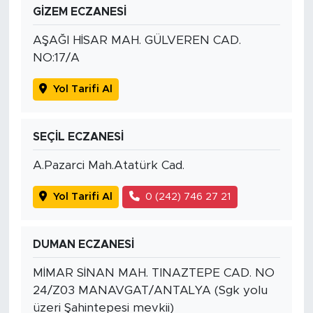
GİZEM ECZANESİ
AŞAĞI HİSAR MAH. GÜLVEREN CAD.
NO:17/A
Yol Tarifi Al
SEÇİL ECZANESİ
A.Pazarci Mah.Atatürk Cad.
Yol Tarifi Al
0 (242) 746 27 21
DUMAN ECZANESİ
MİMAR SİNAN MAH. TINAZTEPE CAD. NO
24/Z03 MANAVGAT/ANTALYA (Sgk yolu
üzeri Şahintepesi mevkii)