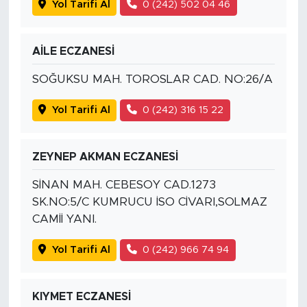
Yol Tarifi Al
0 (242) 502 04 46
AİLE ECZANESİ
SOĞUKSU MAH. TOROSLAR CAD. NO:26/A
Yol Tarifi Al
0 (242) 316 15 22
ZEYNEP AKMAN ECZANESİ
SİNAN MAH. CEBESOY CAD.1273
SK.NO:5/C KUMRUCU İSO CİVARI,SOLMAZ
CAMİİ YANI.
Yol Tarifi Al
0 (242) 966 74 94
KIYMET ECZANESİ