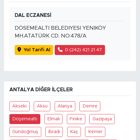
DAL ECZANESİ
DÖSEMEALTI BELEDIYESI YENIKÖY
MH.ATATÜRK CD. NO:478/A
Yol Tarifi Al
0 (242) 421 21 47
ANTALYA DIĞER İLÇELER
Akseki
Aksu
Alanya
Demre
Döşemealtı
Elmalı
Finike
Gazipaşa
Gündoğmuş
İbradı
Kaş
Kemer