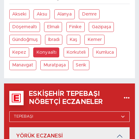
Akseki
Aksu
Alanya
Demre
Döşemealtı
Elmalı
Finike
Gazipaşa
Gündoğmuş
İbradı
Kaş
Kemer
Kepez
Konyaaltı
Korkuteli
Kumluca
Manavgat
Muratpaşa
Serik
ESKIŞEHIR TEPEBAŞI
NÖBETÇI ECZANELER
YÖRÜK ECZANESİ