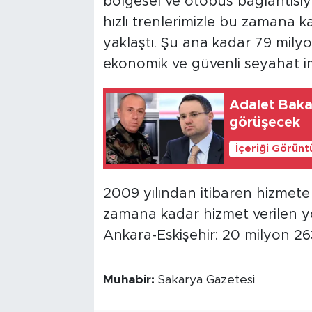
bölgesel ve otobüs bağlantısıyl
hızlı trenlerimizle bu zamana 
yaklaştı. Şu ana kadar 79 milyo
ekonomik ve güvenli seyahat i
Adalet Bakan
görüşecek
İçeriği Görünt
2009 yılından itibaren hizmete 
zamana kadar hizmet verilen yo
Ankara-Eskişehir: 20 milyon 2
Muhabir:
Sakarya Gazetesi