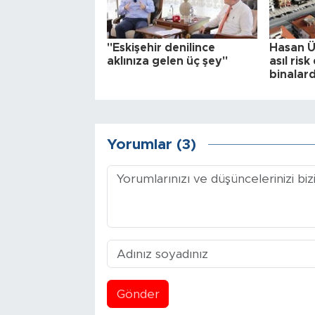
"Eskişehir denilince
Hasan Ün
aklınıza gelen üç şey"
asıl ris
binalar
Yorumlar (3)
Gönder