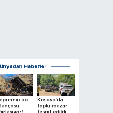
ünyadan Haberler
epremin acı
Kosova'da
ilançosu
toplu mezar
ğırlaşıyor!
tespit edildi