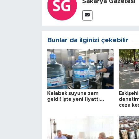
Sakarya Gazetesi
Bunlar da ilginizi çekebilir
Kalabak suyuna zam
Eskişehi
geldi! İşte yeni fiyattı...
denetim
ceza kes