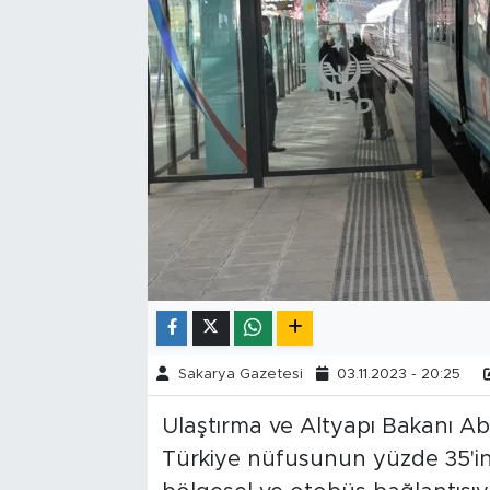
Tarihçe
Resmi İlanlar
Söyleşi
Foto Şaka
Teknoloji
Politika
Sakarya Gazetesi
03.11.2023 - 20:25
Ulaştırma ve Altyapı Bakanı Abd
Türkiye nüfusunun yüzde 35'ini