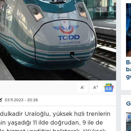
B
b
g
-
+
A
A
03.11.2023 - 20:28
G
ulkadir Uraloğlu, yüksek hızlı trenlerin
n yaşadığı 11 ilde doğrudan, 9 ile de