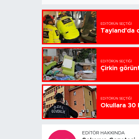
EDITÖRÜN SEÇTIĞI
Tayland'da ok
EDITÖRÜN SEÇTIĞI
Çirkin görün
EDITÖRÜN SEÇTIĞI
Okullara 30 
EDITÖR HAKKINDA