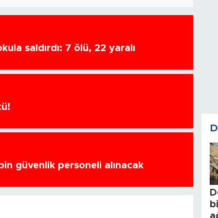
ula saldırdı: 7 ölü, 22 yaralı
tü!
D
bin güvenlik personeli alınacak
D
b
a