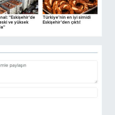
al: "Eskişehir'de
Türkiye’nin en iyi simidi
k eski ve yüksek
Eskişehir’den çıktı!
da"