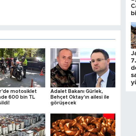
C
b
J
7.
d
s
y
r'de motosiklet
Adalet Bakanı Gürlek,
de 600 bin TL
Behçet Oktay'ın ailesi ile
ildi!
görüşecek