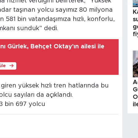
a hizmet verdiğini belirterek, “Yüksek
kadar taşınan yolcu sayımız 80 milyona
K
n 581 bin vatandaşımıza hızlı, konforlu,
s
g
mkanı sunduk” dedi.
fi
ı Gürlek, Behçet Oktay'ın ailesi ile
üle
A
giren yüksek hızlı tren hatlarında bu
G
lcu sayıları da açıklandı.
O
63 bin 697 yolcu
i