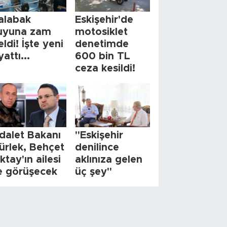
alabak
Eskişehir'de
uyuna zam
motosiklet
eldi! İşte yeni
denetimde
yattı...
600 bin TL
ceza kesildi!
dalet Bakanı
"Eskişehir
ürlek, Behçet
denilince
ktay'ın ailesi
aklınıza gelen
le görüşecek
üç şey"