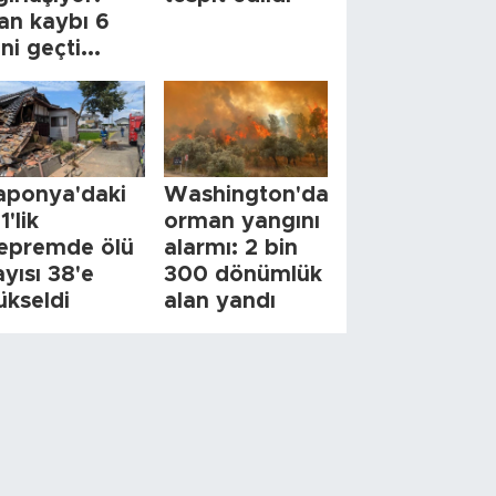
an kaybı 6
ini geçti...
aponya'daki
Washington'da
1'lik
orman yangını
epremde ölü
alarmı: 2 bin
ayısı 38'e
300 dönümlük
ükseldi
alan yandı