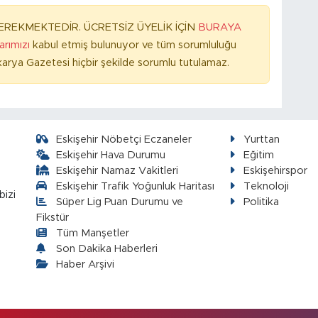
REKMEKTEDİR. ÜCRETSİZ ÜYELİK İÇİN
BURAYA
larımızı
kabul etmiş bulunuyor ve tüm sorumluluğu
arya Gazetesi hiçbir şekilde sorumlu tutulamaz.
Eskişehir Nöbetçi Eczaneler
Yurttan
Eskişehir Hava Durumu
Eğitim
Eskişehir Namaz Vakitleri
Eskişehirspor
Eskişehir Trafik Yoğunluk Haritası
Teknoloji
bizi
Süper Lig Puan Durumu ve
Politika
Fikstür
Tüm Manşetler
Son Dakika Haberleri
Haber Arşivi