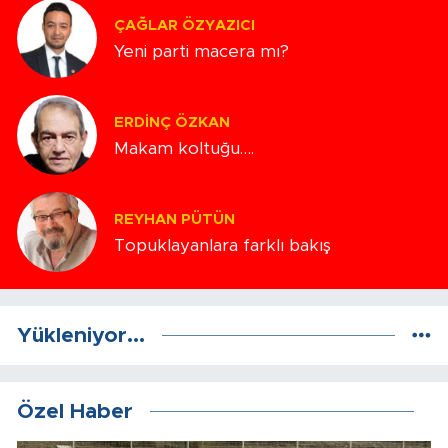
ÇAĞLAR ÖZYAZICI
Yeni parti macera mı?
ERDINÇ ÖZKAN
Makam koltuğu….
REYHAN PÜTÜN
Topuklayanlara farklı bakış
Yükleniyor...
Özel Haber