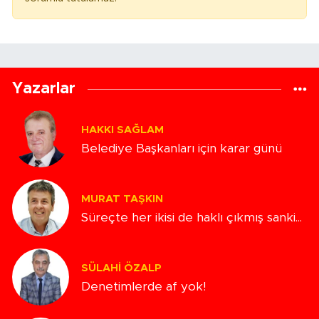
Yazarlar
HAKKI SAĞLAM
Belediye Başkanları için karar günü
MURAT TAŞKIN
Süreçte her ikisi de haklı çıkmış sanki...
SÜLAHI ÖZALP
Denetimlerde af yok!