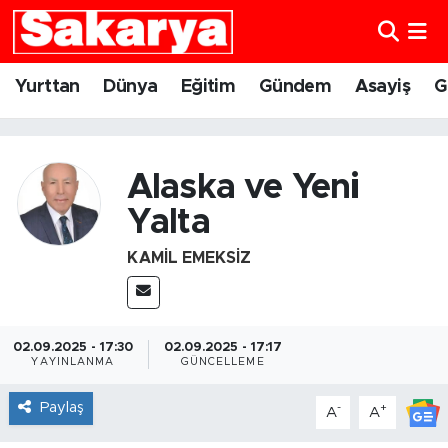
Yurttan
Eskişehir Nöbetçi Eczaneler
Yurttan
Dünya
Eğitim
Gündem
Asayiş
G
Dünya
Eskişehir Hava Durumu
Eğitim
Eskişehir Namaz Vakitleri
Alaska ve Yeni
Yalta
Gündem
Eskişehir Trafik Yoğunluk Haritası
KAMIL EMEKSIZ
Eskişehirspor
Süper Lig Puan Durumu ve Fikstür
Spor
Tüm Manşetler
02.09.2025 - 17:30
02.09.2025 - 17:17
YAYINLANMA
GÜNCELLEME
Sağlık
Son Dakika Haberleri
Paylaş
-
+
A
A
Kültür Sanat
Haber Arşivi