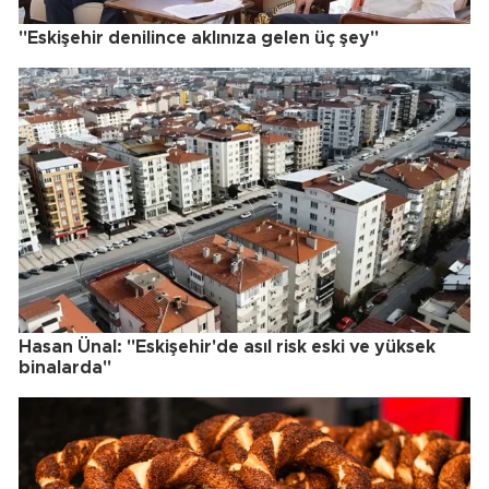
"Eskişehir denilince aklınıza gelen üç şey"
Hasan Ünal: "Eskişehir'de asıl risk eski ve yüksek
binalarda"