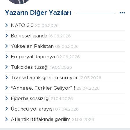
Yazarın Diğer Yazıları
NATO 3.0
30.06.2026
Bölgesel ajanda
16.06.2026
Yükselen Pakistan
09.06.2026
Emparyal Japonya
02.06.2026
Tukidides tuzağı
19.05.2026
Transatlantik gerilim sürüyor
12.05.2026
“Anneee, Türkler Geliyor” !
29.04.2026
Ejderha sessizliği
21.04.2026
Üçüncü yol arayışı
07.04.2026
Atlantik ittifakında gerilim
31.03.2026