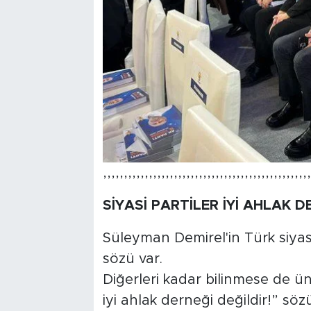
,,,,,,,,,,,,,,,,,,,,,,,,,,,,,,,,,,,,,,,,,,,,,,,,,,
SİYASİ PARTİLER İYİ AHLAK D
Süleyman Demirel'in Türk siyas
sözü var.
Diğerleri kadar bilinmese de ünl
iyi ahlak derneği değildir!” sözü