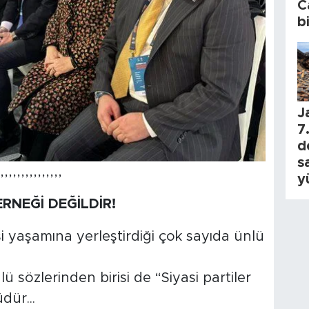
C
b
J
7.
d
s
,,,,,,,,,,,,,,,
y
ERNEĞİ DEĞİLDİR!
i yaşamına yerleştirdiği çok sayıda ünlü
ü sözlerinden birisi de “Siyasi partiler
dür...