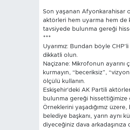
Tarihçe
Son yaşanan Afyonkarahisar ola
aktörleri hem uyarma hem de k
Resmi İlanlar
tavsiyede bulunma gereği hisse
***
Söyleşi
Uyarımız: Bundan böyle CHP’li b
Foto Şaka
dikkatli olun.
Naçizane: Mikrofonun ayarını ç
Teknoloji
kurmayın, “beceriksiz”, “vizyon
ölçülü kullanın.
Politika
Eskişehir'deki AK Partili aktör
bulunma gereği hissettiğimize 
Örneklerini yaşadığımız üzere,
belediye başkanı, yarın aynı k
diyeceğiniz dava arkadaşınıza 