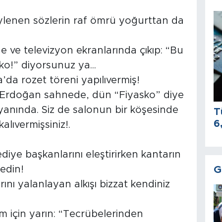
ylenen sözlerin raf ömrü yoğurttan da
 ve televizyon ekranlarında çıkıp: “Bu
ko!” diyorsunuz ya...
’da rozet töreni yapılıvermiş!
Erdoğan sahnede, dün “Fiyasko” diye
 yanında. Siz de salonun bir köşesinde
T
6
lıvermişsiniz!.
diye başkanlarını eleştirirken kantarın
G
edin!
ını yalanlayan alkışı bizzat kendiniz
im için yarın: “Tecrübelerinden