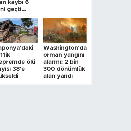
an kaybı 6
ini geçti...
aponya'daki
Washington'da
1'lik
orman yangını
epremde ölü
alarmı: 2 bin
ayısı 38'e
300 dönümlük
ükseldi
alan yandı