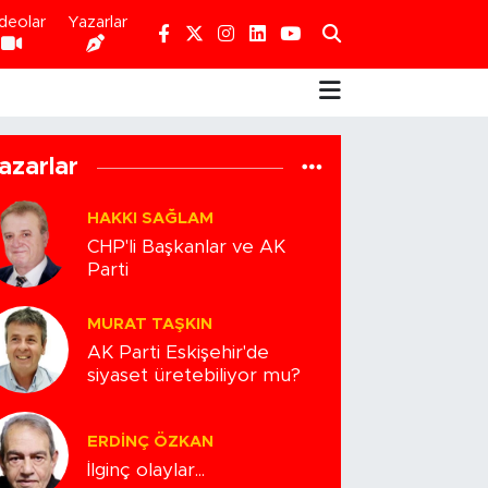
deolar
Yazarlar
azarlar
HAKKI SAĞLAM
CHP'li Başkanlar ve AK
Parti
MURAT TAŞKIN
AK Parti Eskişehir'de
siyaset üretebiliyor mu?
ERDINÇ ÖZKAN
İlginç olaylar...