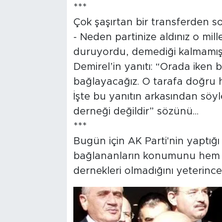
***
Çok şaşırtan bir transferden so
- Neden partinize aldınız o mill
duruyordu, demediği kalmamışt
Demirel’in yanıtı: “Orada iken 
bağlayacağız. O tarafa doğru 
İşte bu yanıtın arkasından söyle
derneği değildir” sözünü...
***
Bugün için AK Parti'nin yaptığ
bağlananların konumunu hem d
dernekleri olmadığını yeterince a