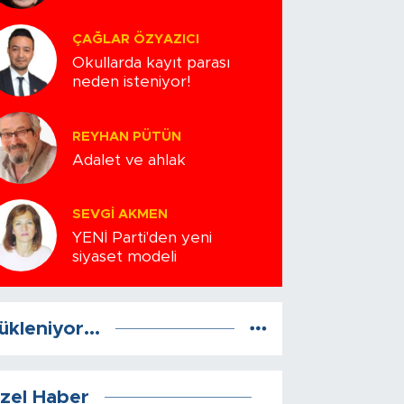
ÇAĞLAR ÖZYAZICI
Okullarda kayıt parası
neden isteniyor!
REYHAN PÜTÜN
Adalet ve ahlak
SEVGI AKMEN
YENİ Parti'den yeni
siyaset modeli
ükleniyor...
zel Haber