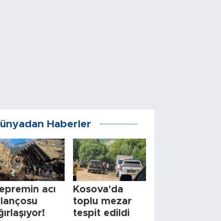
ünyadan Haberler
epremin acı
Kosova'da
ilançosu
toplu mezar
ğırlaşıyor!
tespit edildi