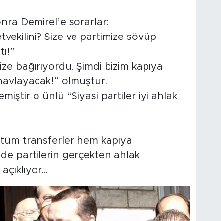
nra Demirel’e sorarlar:
etvekilini? Size ve partimize sövüp
ı!”
bize bağırıyordu. Şimdi bizim kapıya
havlayacak!” olmuştur.
miştir o ünlü “Siyasi partiler iyi ahlak
ı tüm transferler hem kapıya
e partilerin gerçekten ahlak
çıklıyor...