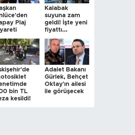
aşkan
Kalabak
nlüce'den
suyuna zam
apay Plaj
geldi! İşte yeni
iyareti
fiyattı...
skişehir'de
Adalet Bakanı
otosiklet
Gürlek, Behçet
enetimde
Oktay'ın ailesi
00 bin TL
ile görüşecek
eza kesildi!