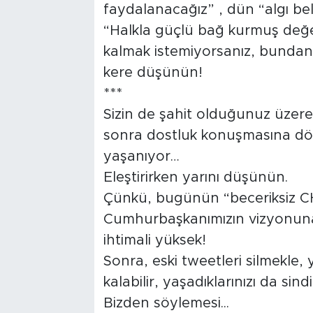
faydalanacağız” , dün “algı bele
“Halkla güçlü bağ kurmuş değe
kalmak istemiyorsanız, bundan s
kere düşünün!
***
Sizin de şahit olduğunuz üzere, 
sonra dostluk konuşmasına dön
yaşanıyor…
Eleştirirken yarını düşünün.
Çünkü, bugünün “beceriksiz CHP
Cumhurbaşkanımızın vizyonuna 
ihtimali yüksek!
Sonra, eski tweetleri silmekle, 
kalabilir, yaşadıklarınızı da sind
Bizden söylemesi...