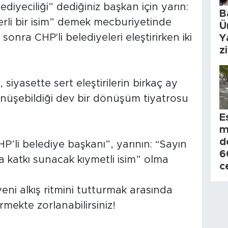
diyeciliği” dediğiniz başkan için yarın:
B
rli bir isim” demek mecburiyetinde
Ü
onra CHP'li belediyeleri eleştirirken iki
Y
z
siyasette sert eleştirilerin birkaç ay
üşebildiği dev bir dönüşüm tiyatrosu
E
m
d
’li belediye başkanı”, yarının: “Sayın
6
katkı sunacak kıymetli isim” olma
c
yeni alkış ritmini tutturmak arasında
irmekte zorlanabilirsiniz!