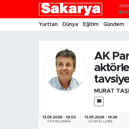
İkind
Yurttan
Eskişehir Nöbetçi Eczaneler
Yurttan
Dünya
Eğitim
Gündem
Dünya
Eskişehir Hava Durumu
Eğitim
Eskişehir Namaz Vakitleri
AK Part
aktörle
Gündem
Eskişehir Trafik Yoğunluk Haritası
tavsiye.
Eskişehirspor
Süper Lig Puan Durumu ve Fikstür
MURAT TAŞ
Spor
Tüm Manşetler
Sağlık
Son Dakika Haberleri
13.05.2026 - 19:02
13.05.2026 - 16:26
YAYINLANMA
GÜNCELLEME
Kültür Sanat
Haber Arşivi