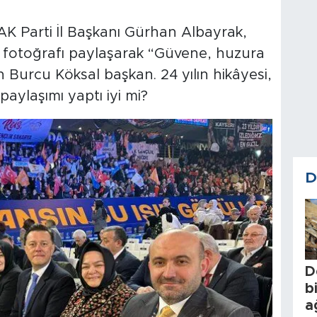
AK Parti İl Başkanı Gürhan Albayrak,
en fotoğrafı paylaşarak “Güvene, huzura
n Burcu Köksal başkan. 24 yılın hikâyesi,
 paylaşımı yaptı iyi mi?
D
D
b
a