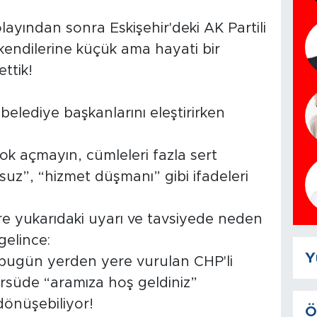
yından sonra Eskişehir'deki AK Partili
endilerine küçük ama hayati bir
ttik!
elediye başkanlarını eleştirirken
ok açmayın, cümleleri fazla sert
suz”, “hizmet düşmanı” gibi ifadeleri
lere yukarıdaki uyarı ve tavsiyede neden
gelince:
Y
 bugün yerden yere vurulan CHP'li
ürsüde “aramıza hoş geldiniz”
dönüşebiliyor!
Ö