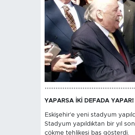
,,,,,,,,,,,,,,,,,,,,,,,,,,,,,,,,,,,,,,,,,,,,,,,,,,
YAPARSA İKİ DEFADA YAPAR!
Eskişehir'e yeni stadyum yapıld
Stadyum yapıldıktan bir yıl sonr
çökme tehlikesi baş gösterdi.