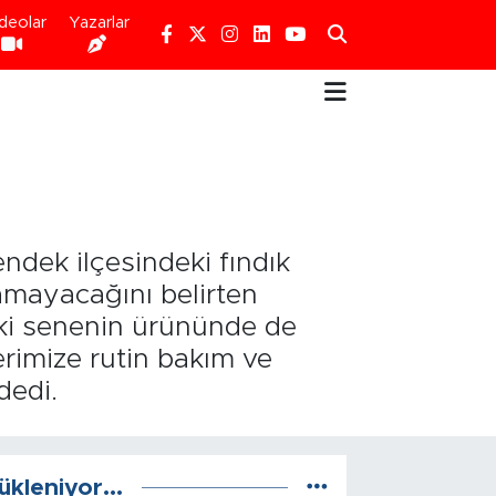
deolar
Yazarlar
dek ilçesindeki fındık
amayacağını belirten
i senenin ürününde de
rimize rutin bakım ve
dedi.
ükleniyor...