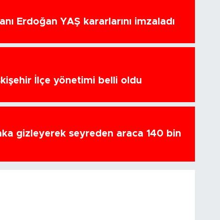
nı Erdoğan YAŞ kararlarını imzaladı
kişehir İlçe yönetimi belli oldu
ka gizleyerek seyreden araca 140 bin