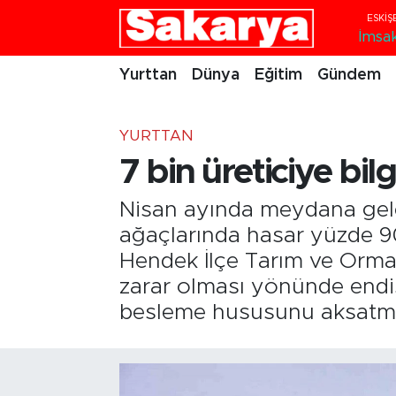
İmsa
Yurttan
Eskişehir Nöbetçi Eczaneler
Yurttan
Dünya
Eğitim
Gündem
Dünya
Eskişehir Hava Durumu
YURTTAN
Eğitim
Eskişehir Namaz Vakitleri
7 bin üreticiye bil
Gündem
Eskişehir Trafik Yoğunluk Haritası
Nisan ayında meydana gelen
ağaçlarında hasar yüzde 90
Eskişehirspor
Süper Lig Puan Durumu ve Fikstür
Hendek İlçe Tarım ve Orm
zarar olması yönünde endiş
Spor
Tüm Manşetler
besleme hususunu aksatmam
Sağlık
Son Dakika Haberleri
Kültür Sanat
Haber Arşivi