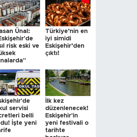
asan Ünal:
Türkiye’nin en
Eskişehir'de
iyi simidi
sıl risk eski ve
Eskişehir’den
üksek
çıktı!
inalarda"
skişehir'de
İlk kez
kul servisi
düzenlenecek!
cretleri belli
Eskişehir'in
ldu! İşte yeni
yeni festivali o
arife
tarihte