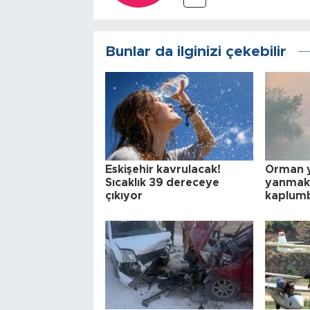
Bunlar da ilginizi çekebilir
Eskişehir kavrulacak!
Orman 
Sıcaklık 39 dereceye
yanmak 
çıkıyor
kaplumb