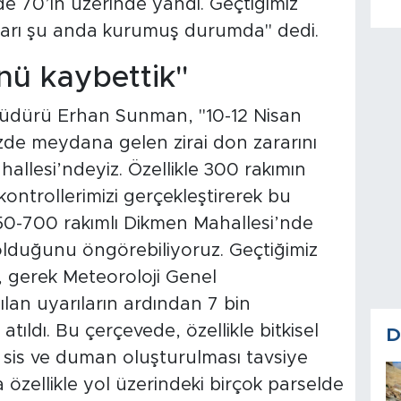
de 70’in üzerinde yandı. Geçtiğimiz
alları şu anda kurumuş durumda" dedi.
nü kaybettik"
üdürü Erhan Sunman, "10-12 Nisan
izde meydana gelen zirai don zararını
llesi’ndeyiz. Özellikle 300 rakımın
kontrollerimizi gerçekleştirerek bu
650-700 rakımlı Dikmen Mahallesi’nde
olduğunu öngörebiliyoruz. Geçtiğimiz
, gerek Meteoroloji Genel
an uyarıların ardından 7 bin
atıldı. Bu çerçevede, özellikle bitkisel
D
 sis ve duman oluşturulması tavsiye
 özellikle yol üzerindeki birçok parselde