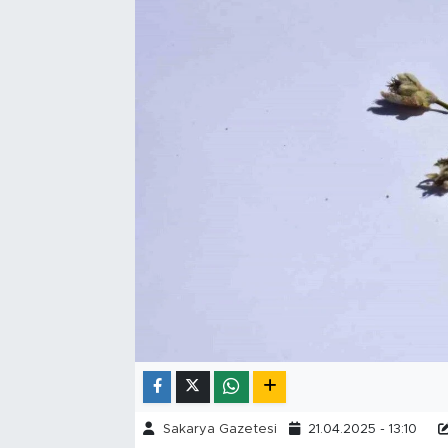
Tarihçe
Resmi İlanlar
Söyleşi
Foto Şaka
Teknoloji
Politika
Sakarya Gazetesi
21.04.2025 - 13:10