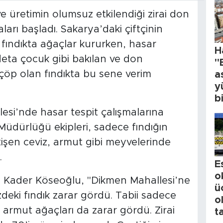
üretimin olumsuz etkilendiği zirai don
arı başladı. Sakarya’daki çiftçinin
 fındıkta ağaçlar kururken, hasar
H
deta çocuk gibi bakılan ve don
"
 çöp olan fındıkta bu sene verim
a
y
b
esi’nde hasar tespit çalışmalarına
üdürlüğü ekipleri, sadece fındığın
işen ceviz, armut gibi meyvelerinde
.
E
o
 Kader Köseoğlu, "Dikmen Mahallesi’ne
ü
eki fındık zarar gördü. Tabii sadece
o
e armut ağaçları da zarar gördü. Zirai
t