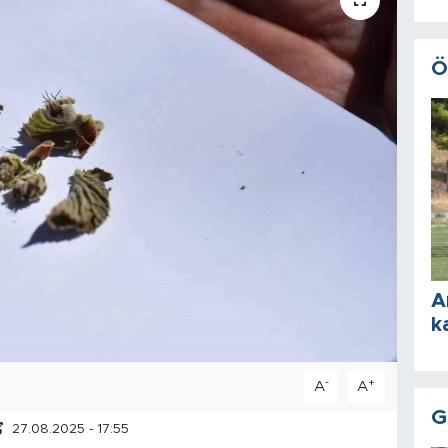
Ö
A
k
-
+
A
A
G
27.08.2025 - 17:55