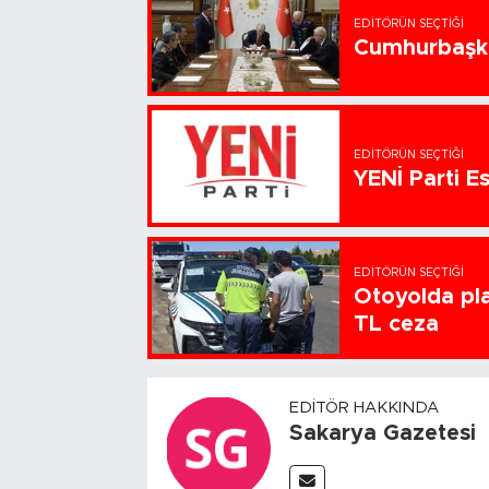
EDITÖRÜN SEÇTIĞI
Cumhurbaşka
EDITÖRÜN SEÇTIĞI
YENİ Parti Es
EDITÖRÜN SEÇTIĞI
Otoyolda pla
TL ceza
EDITÖR HAKKINDA
Sakarya Gazetesi