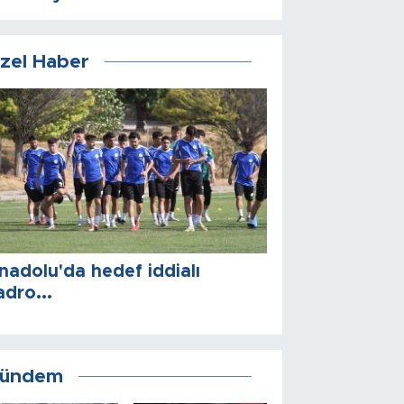
zel Haber
nadolu'da hedef iddialı
adro...
ündem