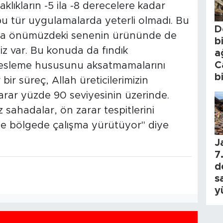
aklıkların -5 ila -8 derecelere kadar
bu tür uygulamalarda yeterli olmadı. Bu
D
ma önümüzdeki senenin ürününde de
b
z var. Bu konuda da fındık
a
C
e besleme hususunu aksatmamalarını
b
bir süreç, Allah üreticilerimizin
arar yüzde 90 seviyesinin üzerinde.
 sahadalar, ön zarar tespitlerini
de bölgede çalışma yürütüyor" diye
J
7.
d
s
y