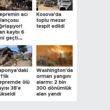
epremin acı
Kosova'da
ilançosu
toplu mezar
ğırlaşıyor!
tespit edildi
an kaybı 6
ini geçti...
aponya'daki
Washington'da
1'lik
orman yangını
epremde ölü
alarmı: 2 bin
ayısı 38'e
300 dönümlük
ükseldi
alan yandı