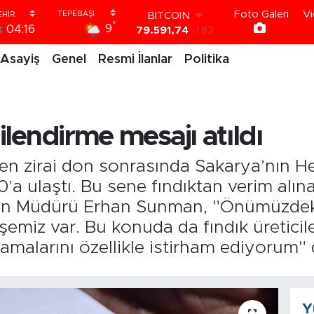
79.591,74
-1.82
Foto Galeri
Vi
DOLAR
°
9
k
04:16
45,43620
0.02
EURO
Asayiş
Genel
Resmi İlanlar
Politika
53,38690
0.19
STERLİN
61,60380
0.18
G.ALTIN
6862,09000
0.19
gilendirme mesajı atıldı
BİST100
14.598,00
0
 zirai don sonrasında Sakarya’nın Hen
’a ulaştı. Bu sene fındıktan verim alın
an Müdürü Erhan Sunman, "Önümüzdek
emiz var. Bu konuda da fındık üreticile
alarını özellikle istirham ediyorum" 
Y