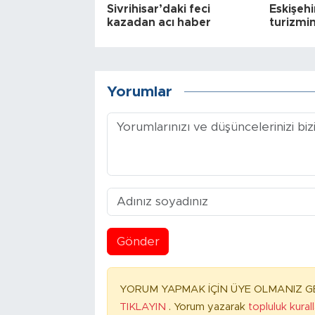
Sivrihisar’daki feci
Eskişehi
kazadan acı haber
turizmin
Yorumlar
Gönder
YORUM YAPMAK İÇİN ÜYE OLMANIZ GE
TIKLAYIN
. Yorum yazarak
topluluk kural